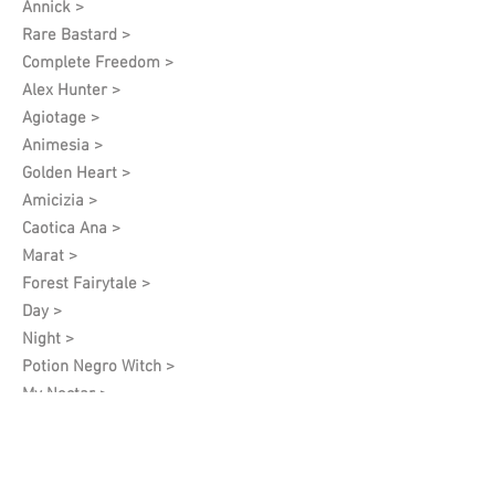
Annick >
Rare Bastard >
Complete Freedom >
Alex Hunter >
Agiotage >
Animesia >
Golden Heart >
Amicizia >
Caotica Ana >
Marat >
Forest Fairytale >
Day >
Night >
Potion Negro Witch >
My Nectar >
Resurgam >
Bazar Africano >
Higos Maduros >