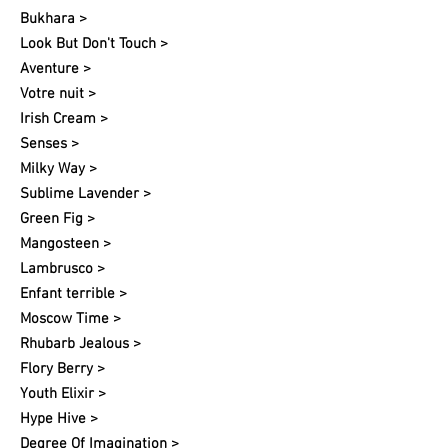
Bukhara >
Look But Don't Touch >
Aventure >
Votre nuit​ >
Irish Cream >
Senses >
Milky Way >
Sublime Lavender >
Green Fig >
Mangosteen >
Lambrusco >
Enfant terrible >
Moscow Time >
Rhubarb Jealous >
Flory Berry >
Youth Elixir >
Hype Hive >
Degree Of Imagination >