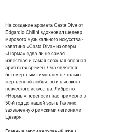
На создание аромата Casta Diva от 
Edgardio Chilini вдохновил шедевр 
мирового музыкального искусства - 
каватина «Casta Diva» из оперы 
«Норма» едва ли не самая 
известная и самая сложная оперная 
ария всех времён. Она является 
бессмертным символом не только 
жертвенной любви, но и высокого 
певческого искусства. Либретто 
«Нормы» переносит нас примерно в 
50-й год до нашей эры в Галлию, 
захваченную римскими легионами 
Цезаря.
Главные герои верховный жрец 