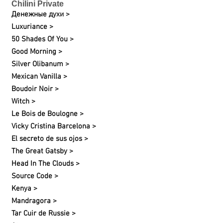
Chilini Private
Денежные духи >
Luxuriance >
50 Shades Of You >
Good Morning >
Silver Olibanum >
Mexican Vanilla >
Boudoir Noir >
Witch >
Le Bois de Boulogne >
Vicky Cristina Barcelona >
El secreto de sus ojos >
The Great Gatsby >
Head In The Clouds >
Source Code >
Kenya >
Mandragora >
Tar Cuir de Russie >