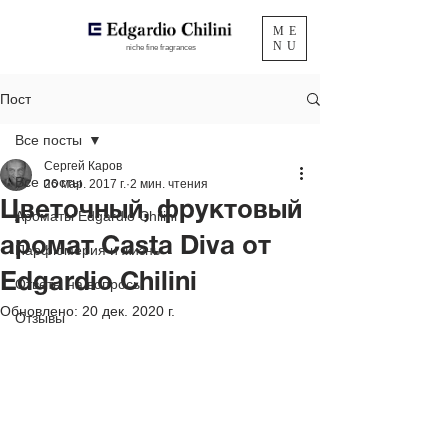
ME
NU
niche fine fragrances
Пост
Все посты
Сергей Каров
Все посты
26 мар. 2017 г.
2 мин. чтения
Цветочный, фруктовый
Ароматы Edgardio Chilini
аромат Casta Diva от
Парфюмерия и жизнь
Edgardio Chilini
Ответы на вопросы
Обновлено:
20 дек. 2020 г.
Отзывы