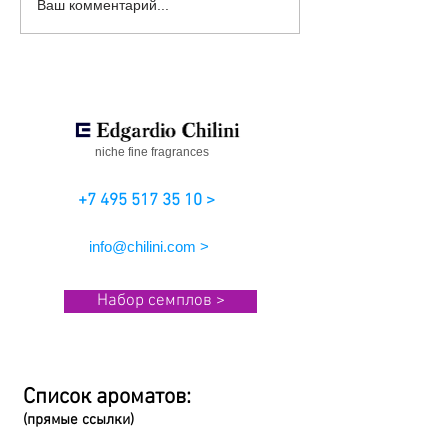
Нишевые И
Что такое ниш
Ваш комментарий...
Персональные
аромат Good M
Ароматы На Заказ
Edgardio Chilin
niche fine fragrances
+7 495 517 35 10 >
info@chilini.com >
Набор семплов >
Список ароматов:
(прямые ссылки)