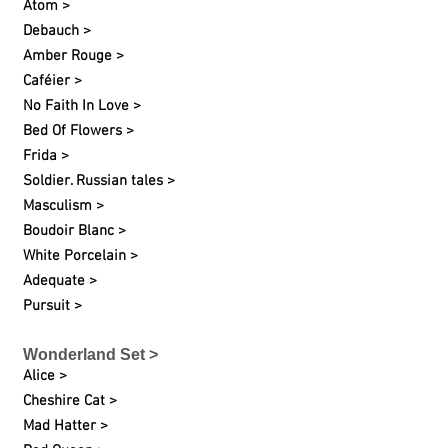
Atom >
Debauch >
Amber Rouge >
Caféier >
No Faith In Love >
Bed Of Flowers >
Frida >
Soldier. Russian tales >
Masculism >
Boudoir Blanc >
White Porcelain >
Adequate >
Pursuit >
Wonderland Set >
Alice >
Cheshire Cat >
Mad Hatter >