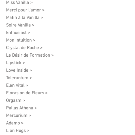
Miss Vanilla >
Merci pour l'amor >
Matin à la Vanilla >
Soire Vanilla >
Enthusiast >
Mon Intuition >
Crystal de Roche >
Le Désir de Formation​ >
Lipstick >
Love Inside >
Tolerantum >
Elen Vital >
Florasion de Fleurs >
Orgasm >
Pallas Athena >
Mercurium >
Adamo >
Lion Hugs >