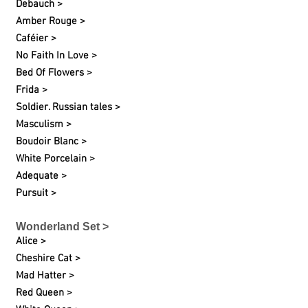
Debauch >
Amber Rouge >
Caféier >
No Faith In Love >
Bed Of Flowers >
Frida >
Soldier. Russian tales >
Masculism >
Boudoir Blanc >
White Porcelain >
Adequate >
Pursuit >
Wonderland Set >
Alice >
Cheshire Cat >
Mad Hatter >
Red Queen >