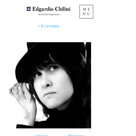
ME
NU
niche fine fragrances
< К галерее