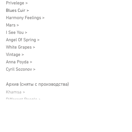
Privelege >
Blues Cuir >
Harmony Feelings >
Mars >
I See You >
Angel Of Spring >
White Grapes >
Vintage >
Anna Poyda >
Cyril Sozonov >
Архив (сняты с производства)
Khamsa >
Different People >
Neroli Protect >
Black >
Lumière Dorée >
Quantum of Solace >