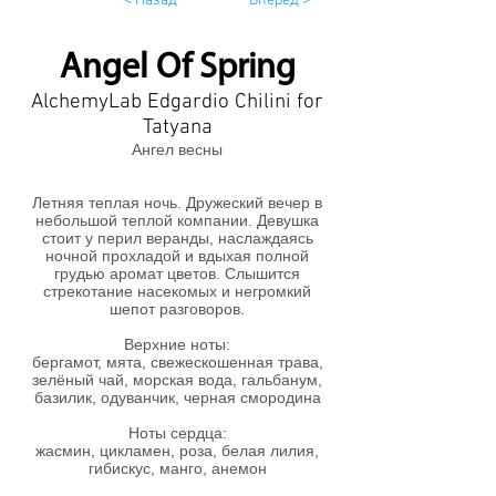
< Назад
Вперед >
Angel Of Spring
AlchemyLab Edgardio Chilini for
Tatyana
Ангел весны
Летняя теплая ночь. Дружеский вечер в
небольшой теплой компании. Девушка
стоит у перил веранды, наслаждаясь
ночной прохладой и вдыхая полной
грудью аромат цветов. Слышится
стрекотание насекомых и негромкий
шепот разговоров.
Верхние ноты:
бергамот, мята, свежескошенная трава,
зелёный чай, морская вода, гальбанум,
базилик, одуванчик, черная смородина
Ноты сердца:
жасмин, цикламен, роза, белая лилия,
гибискус, манго, анемон