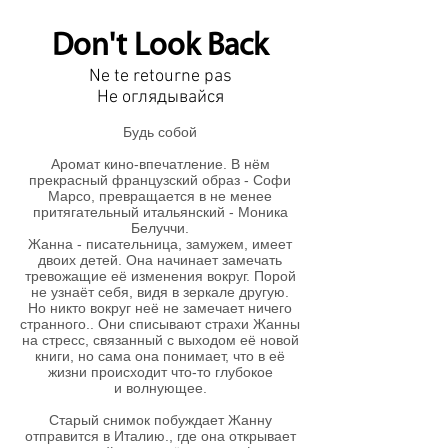
Don't Look Back
Ne te retourne pas
Не оглядывайся
Будь собой
Аромат кино-впечатление. В нём
прекрасный французский образ - Софи
Марсо, превращается в не менее
притягательный итальянский - Моника
Белуччи.
Жанна - писательница, замужем, имеет
двоих детей. Она начинает замечать
тревожащие её изменения вокруг. Порой
не узнаёт себя, видя в зеркале другую.
Но никто вокруг неё не замечает ничего
странного.. Они списывают страхи Жанны
на стресс, связанный с выходом её новой
книги, но сама она понимает, что в её
жизни происходит что-то глубокое
и волнующее.
Старый снимок побуждает Жанну
отправится в Италию., где она открывает