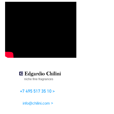
niche fine fragrances
+7 495 517 35 10 >
info@chilini.com >