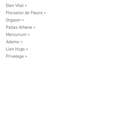
Elen Vital >
Florasion de Fleurs >
Orgasm >
Pallas Athena >
Mercurium >
Adamo >
Lion Hugs >
Privelege >
Blues Cuir >
Harmony Feelings >
Mars >
I See You >
Angel Of Spring >
White Grapes >
Vintage >
Anna Poyda >
Cyril Sozonov >