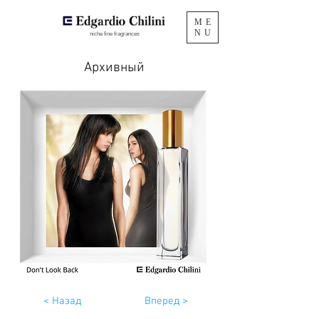
ME
NU
niche fine fragrances
Архивный
< Назад
Вперед >