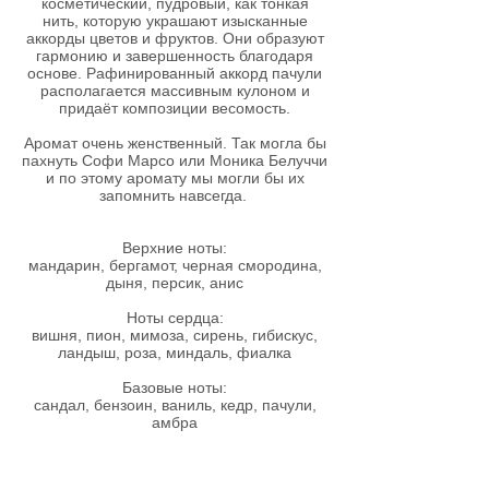
косметический, пудровый, как тонкая
нить, которую украшают изысканные
аккорды цветов и фруктов. Они образуют
гармонию и завершенность благодаря
основе. Рафинированный аккорд пачули
располагается массивным кулоном и
придаёт композиции весомость.
Аромат очень женственный. Так могла бы
пахнуть Софи Марсо или Моника Белуччи
и по этому аромату мы могли бы их
запомнить навсегда.
Верхние ноты:
мандарин, бергамот, черная смородина,
дыня, персик, анис
Ноты сердца:
вишня, пион, мимоза, сирень, гибискус,
ландыш, роза, миндаль, фиалка
Базовые ноты:
сандал, бензоин, ваниль, кедр, пачули,
амбра