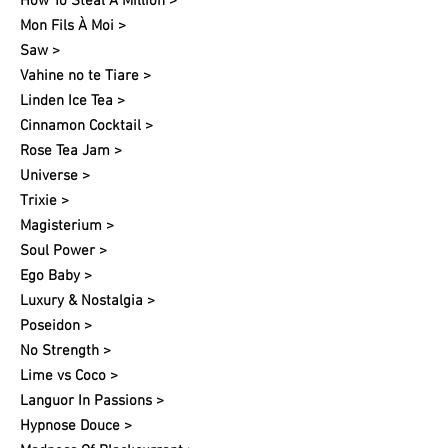
How To Steal A Million >
Mon Fils À Moi >
Saw >
Vahine no te Tiare >
Linden Ice Tea >
Cinnamon Cocktail >
Rose Tea Jam >
Universe >
Trixie >
Magisterium >
Soul Power >
Ego Baby >
Luxury & Nostalgia >
Poseidon >
No Strength >
Lime vs Coco >
Languor In Passions >
Hypnose Douce >