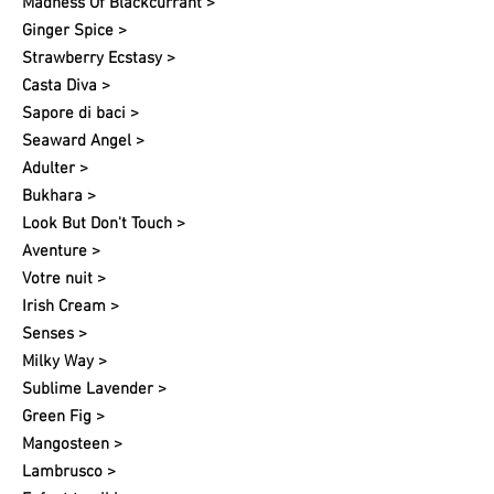
Madness Of Blackcurrant >
Ginger Spice >
Strawberry Ecstasy >
Casta Diva >
Sapore di baci >
Seaward Angel >
Adulter >
Bukhara >
Look But Don't Touch >
Aventure >
Votre nuit​ >
Irish Cream >
Senses >
Milky Way >
Sublime Lavender >
Green Fig >
Mangosteen >
Lambrusco >