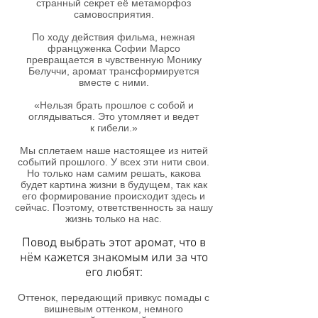
странный секрет её метаморфоз
самовосприятия.
По ходу действия фильма, нежная
француженка Софии Марсо
превращается в чувственную Монику
Белуччи, аромат трансформируется
вместе с ними.
«Нельзя брать прошлое с собой и
оглядываться. Это утомляет и ведет
к гибели.»
Мы сплетаем наше настоящее из нитей
событий прошлого. У всех эти нити свои.
Но только нам самим решать, какова
будет картина жизни в будущем, так как
его формирование происходит здесь и
сейчас. Поэтому, ответственность за нашу
жизнь только на нас.
Повод выбрать этот аромат, что в
нём кажется знакомым или за что
его любят:
Оттенок, передающий привкус помады с
вишневым оттенком, немного