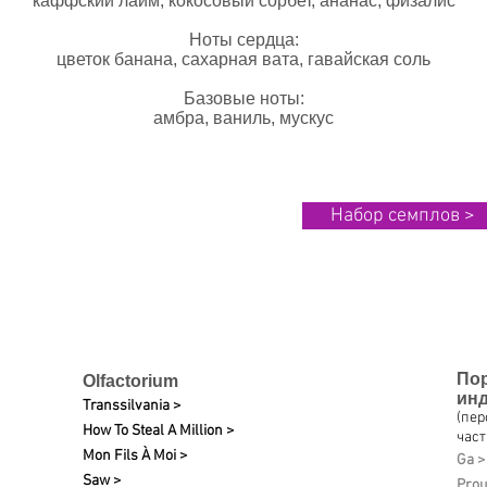
каффский лайм, кокосовый сорбет, ананас, физалис
Ноты сердца:
цветок банана, сахарная вата, гавайская соль
Базовые ноты:
амбра, ваниль, мускус
Набор семплов >
По
Olfactorium
ин
Transsilvania >
(пе
How To Steal A Million >
част
Mon Fils À Moi >
Ga >
Saw >
Pro