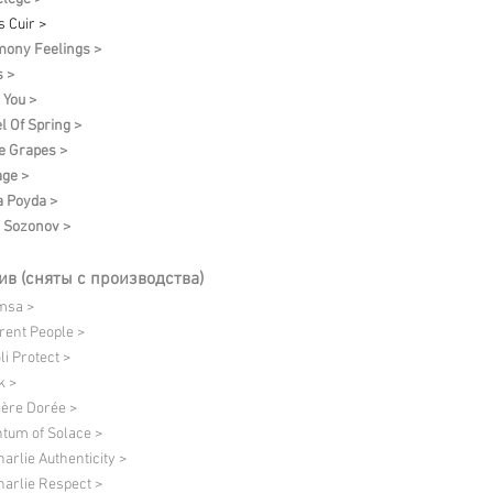
s Cuir >
ony Feelings >
 >
 You >
l Of Spring >
e Grapes >
age >
 Poyda >
l Sozonov >
ив (сняты с производства)
msa >
erent People >
li Protect >
k >
ère Dorée >
tum of Solace >
harlie Authenticity >
harlie Respect >