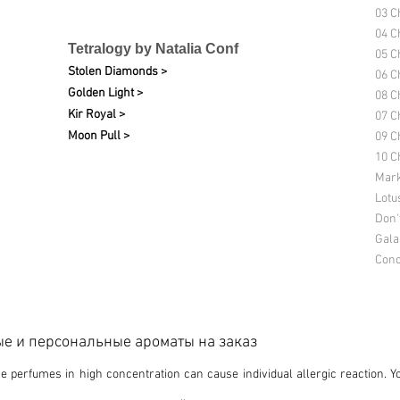
03 C
04 C
Tetralogy by Natalia Conf
05 C
Stolen Diamonds >
06 C
Golden Light >
08 C
Kir Royal >
07 C
Moon Pull >
09 C
10 Ch
Mark
Lotu
Don'
Gala
Conc
вые и персональные ароматы на заказ
 perfumes in high concentration can cause individual allergic reaction. Y