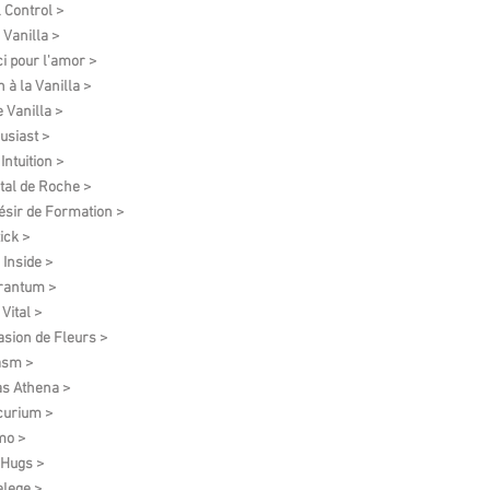
l Control >
 Vanilla >
i pour l'amor >
 à la Vanilla >
e Vanilla >
usiast >
Intuition >
tal de Roche >
ésir de Formation​ >
ick >
 Inside >
rantum >
Vital >
asion de Fleurs >
asm >
as Athena >
urium >
mo >
 Hugs >
elege >