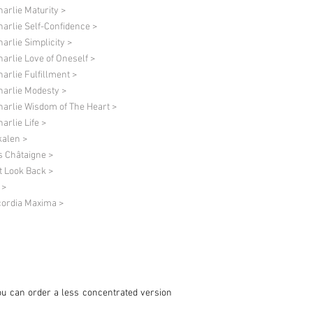
harlie Maturity >
harlie Self-Confidence >
harlie Simplicity >
harlie Love of Oneself >
harlie Fulfillment >
harlie Modesty >
harlie Wisdom of The Heart >
arlie Life >
alen >
s Châtaigne >
t Look Back >
 >
ordia Maxima >
ou can order a less concentrated version