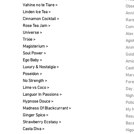
Vahine no te Tiare >
Obse
Linden Ice Tea >
Anni
Cinnamon Cocktail >
Rare
Rose Tea Jam >
Comp
Universe >
Alex
Trixie >
Agio
Magisterium >
Anim
Soul Power >
Gold
Ego Baby >
Amic
Luxury & Nostalgia >
Caot
Poseidon >
Mara
No Strength >
Fore
Lime vs Coco >
Day 
Languor In Passions >
Nigh
Hypnose Douce >
Poti
Madness Of Blackcurrant >
My N
Ginger Spice >
Res
Strawberry Ecstasy >
Baza
Casta Diva >
Higo