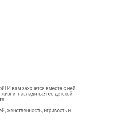
ой! И вам захочется вместе с ней
 жизни, насладиться ее детской
те.
ей, женственность, игривость и