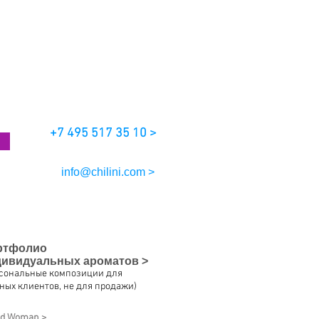
+7 495 517 35 10 >
info@chilini.com >
ртфолио
дивидуальных
ароматов >
рсональные композиции для
ных клиентов, не для продажи)
ud Woman >