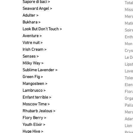
Sapore di baci >
Tota
Seaward Angel >
Miss
Adulter >
Merc
Bukhara >
Matin
Look But Don't Touch >
Soir
Aventure >
Enth
Votre nuit​ >
Mon 
Irish Cream >
Crys
Senses >
Le D
Milky Way >
Lipst
Sublime Lavender >
Love
Green Fig >
Tole
Mangosteen >
Elen 
Lambrusco >
Flor
Enfant terrible >
Org
Moscow Time >
Pall
Rhubarb Jealous >
Merc
Flory Berry >
Ada
Youth Elixir >
Lion
Hype Hive >
Priv