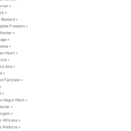
rver >
ck >
 Bastard >
lete Freedom >
 Hunter >
tage >
esia >
en Heart >
izia >
ica Ana >
t >
st Fairytale >
>
t >
on Negro Witch >
ectar >
urgam >
r Africano >
s Maduros >