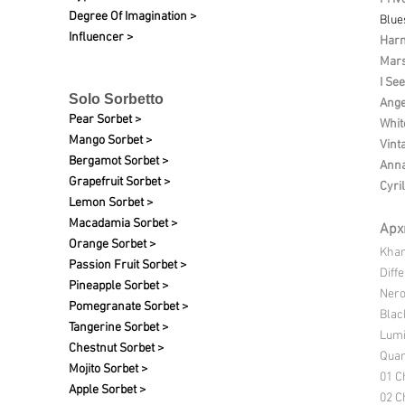
Degree Of Imagination >
Blue
Influencer >
Harm
Mars
I See
Solo Sorbetto
Ange
Pear Sorbet >
Whit
Mango Sorbet >
Vint
Bergamot Sorbet >
Anna
Grapefruit
Sorbet >
Cyri
Lemon Sorbet >
Macadamia Sorbet >
Арх
Orange Sorbet >
Kha
Passion Fruit Sorbet >
Diff
Pineapple Sorbet >
Nero
Pomegranate Sorbet >
Blac
Tangerine Sorbet >
Lumi
Chestnut Sorbet >
Quan
Mojito Sorbet >
01 C
Apple Sorbet >
02 C