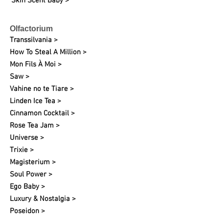
Skin Scent Baby >
Olfactorium
Transsilvania >
How To Steal A Million >
Mon Fils À Moi >
Saw >
Vahine no te Tiare >
Linden Ice Tea >
Cinnamon Cocktail >
Rose Tea Jam >
Universe >
Trixie >
Magisterium >
Soul Power >
Ego Baby >
Luxury & Nostalgia >
Poseidon >