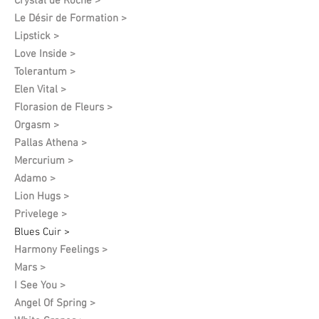
Crystal de Roche >
Le Désir de Formation​ >
Lipstick >
Love Inside >
Tolerantum >
Elen Vital >
Florasion de Fleurs >
Orgasm >
Pallas Athena >
Mercurium >
Adamo >
Lion Hugs >
Privelege >
Blues Cuir >
Harmony Feelings >
Mars >
I See You >
Angel Of Spring >