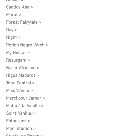
Caotica Ana >
Marat >
Forest Fairytale >
Day >
Night >
Potion Negro Witch >
My Nectar >
Resurgam >
Bazar Africano >
Higos Maduros >
Total Control >
Miss Vanilla >
Merci pour l'amor >
Matin à la Vanilla >
Soire Vanilla >
Enthusiast >
Mon Intuition >