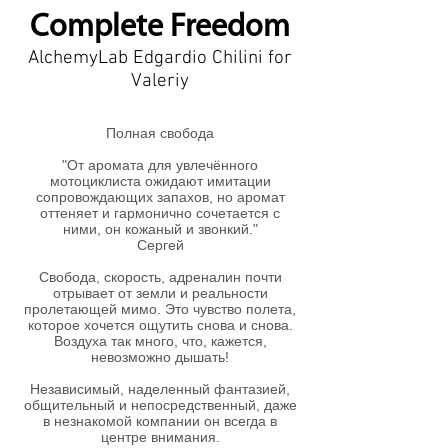
Complete Freedom
AlchemyLab Edgardio Chilini for
Valeriy
Полная свобода
"От аромата для увлечённого
мотоциклиста ожидают имитации
сопровождающих запахов, но аромат
оттеняет и гармонично сочетается с
ними, он кожаный и звонкий."
Сергей
Свобода, скорость, адреналин почти
отрывает от земли и реальности
пролетающей мимо. Это чувство полета,
которое хочется ощутить снова и снова.
Воздуха так много, что, кажется,
невозможно дышать!
Независимый, наделенный фантазией,
общительный и непосредственный, даже
в незнакомой компании он всегда в
центре внимания.​