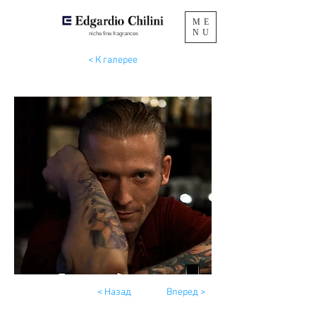
ME
NU
niche fine fragrances
< К галерее
< Назад
Вперед >