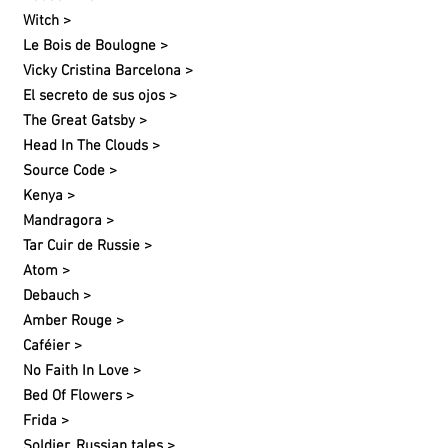
Witch >
Le Bois de Boulogne >
Vicky Cristina Barcelona >
El secreto de sus ojos >
The Great Gatsby >
Head In The Clouds >
Source Code >
Kenya >
Mandragora >
Tar Cuir de Russie >
Atom >
Debauch >
Amber Rouge >
Caféier >
No Faith In Love >
Bed Of Flowers >
Frida >
Soldier. Russian tales >