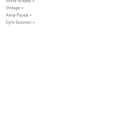
White Grapes >
Vintage >
Anna Poyda >
Cyril Sozonov >
Архив (сняты с производства)
Khamsa >
Different People >
Neroli Protect >
Black >
Lumière Dorée >
Quantum of Solace >
01 Charlie Authenticity >
02 Charlie Respect >
03 Charlie Maturity >
04 Charlie Self-Confidence >
05 Charlie Simplicity >
06 Charlie Love of Oneself >