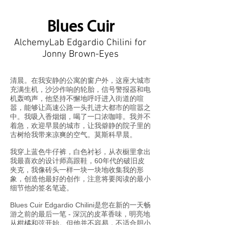
Blues Cuir
AlchemyLab Edgardio Chilini for
Jonny Brown-Eyes
清晨。在我安静的公寓的窗户外，这座大城市
充满生机，沙沙作响的轮胎，信号警报器和电
机轰鸣声，他坚持不懈地呼吁进入街道的喧
嚣，能够让高速公路一头扎进大都市的喧嚣之
中。我吸入香烟烟，喝了一口浓咖啡。我并不
着急，欢迎早晨的城市，让我僻静的院子里的
古树给我带来凉爽的空气。莫斯科早晨。
我穿上蓝色牛仔裤，白色衬衫，从衣橱里拿出
我最喜欢的设计师高跟鞋，60年代的破旧皮
夹克，我像砖头一样一块一块地收集我的形
象，创造他最好的创作，注意将要阅读的最小
细节他的签名笔迹。
Blues Cuir Edgardio Chilini是您在新的一天畅
游之前的最后一笔 - 深沉的皮革香味，明亮地
从柑橘和弦开始。但他并不容易，不适合胆小