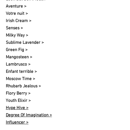
Aventure >
Votre nuit​ >
Irish Cream >
Senses >
Milky Way >
Sublime Lavender >
Green Fig >
Mangosteen >
Lambrusco >
Enfant terrible >
Moscow Time >
Rhubarb Jealous >
Flory Berry >
Youth Elixir >
Hype Hive >
Degree Of Imagination >
Influencer >