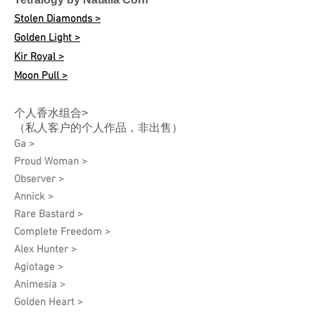
Stolen Diamonds >
Golden Light >
Kir Royal >
Moon Pull >
个人香水组合>
（私人客户的个人作品，非出售）
Ga >
Proud Woman >
Observer >
Annick >
Rare Bastard >
Complete Freedom >
Alex Hunter >
Agiotage >
Animesia >
Golden Heart >