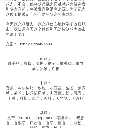
的人。不会，他将获得强大而独特的焦油声音
和复古音符，将被发送到消息来源，为了纪念
这位长期被遗忘的心爱的父亲的古龙水。
今天我充满活力。我充满信心地撕裂了这座城
市。我知道今天这个肆虐和无法控制的大都市
将属于我！
文案： Jonny Brown-Eyes
前调：
佛手柑，柠檬，绿橙，橘子，榄香肠，薰衣
草，罗勒，胡椒
中调：
香菜，冷杉树脂，玫瑰，小豆蔻，生姜，紫罗
兰，茉莉，快乐鼠尾草，肉豆蔻，松，乳香，
丁香，杜松，百合，肉桂，天竺葵，劳丹脂
基调：
皮革，storax，opoponax，零陵香豆，安息
香，香根草，广藿香，香草，檀香，白雪松，