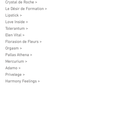
Crystal de Roche >
Le Désir de Formation​ >
Lipstick >
Love Inside >
Tolerantum >
Elen Vital >
Florasion de Fleurs >
Orgasm >
Pallas Athena >
Mercurium >
Adamo >
Privelege >
Harmony Feelings >
Mars >
I See You >
Angel Of Spring >
White Grapes >
Vintage >