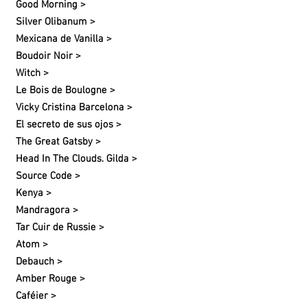
Good Morning >
Silver Olibanum >
Mexicana de Vanilla >
Boudoir Noir >
Witch >
Le Bois de Boulogne >
Vicky Cristina Barcelona >
El secreto de sus ojos >
The Great Gatsby >
Head In The Clouds. Gilda >
Source Code >
Kenya >
Mandragora >
Tar Cuir de Russie >
Atom >
Debauch >
Amber Rouge >
Caféier >