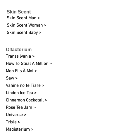
Skin Scent
Skin Scent Man >
Skin Scent Woman >
Skin Scent Baby >
Olfactorium
Transsilvania >
How To Steal A Million >
Mon Fils À Moi >
Saw >
Vahine no te Tiare >
Linden Ice Tea >
Cinnamon Cockotail >
Rose Tea Jam >
Universe >
Trixie >
Magisterium >