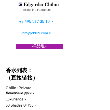
niche fine fragrances
+7 495 517 35 10 >
info@chilini.com >
样品组>
香水列表：
（直接链接）
Chilini Private
Денежные духи >
Luxuriance >
50 Shades Of You >