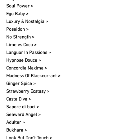
Soul Power >
Ego Baby >
Luxury & Nostalgia >
Poseidon >
No Strength >
Lime vs Coco >
Languor In Passions >
Hypnose Douce >
Concordia Maxima >
Madness Of Blackcurrant >
Ginger Spice >
Strawberry Ecstasy >
Casta Diva >
Sapore di baci >
Seaward Angel >
Adulter >
Bukhara >
Look But Don't Touch >