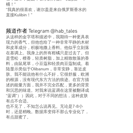
桶！“
“我真的很喜欢，谢尔盖是来自俄罗斯香水的
直接Kulibin！”
频道作者 Telegram @hab_tales
从这样的金字塔和描述中，我期待一种更具表
现力的香气，但他也给了一种非常平静的木材
和皮革成分，积极地撒上香料。他似乎立刻落
在基调上。我身上的所有柑橘只是过去了。但
是雪松，檀香，轻质树脂，加上精致散落的香
料，由鼠尾草，小豆蔻和轻质肉豆蔻制成。着
陆显示类似于Olibanum，非常安静，靠近皮
肤。我不能说他有什么不好，它很舒服，欧洲
的根源，没有现代东方方法的痕迹。在官方描
述的能量方面，我并不完全匹配，更多的背景
和沉思的味道。对我来说蓝调在这里被翻译成
“蓝调”））因此，对于不同的想法，这种皮肤
有点不合适。
也不见了，不知怎么说再见。无论是7-8小
时，还是稍晚。数据库变得不那么专业化了，
有点甜蜜了。