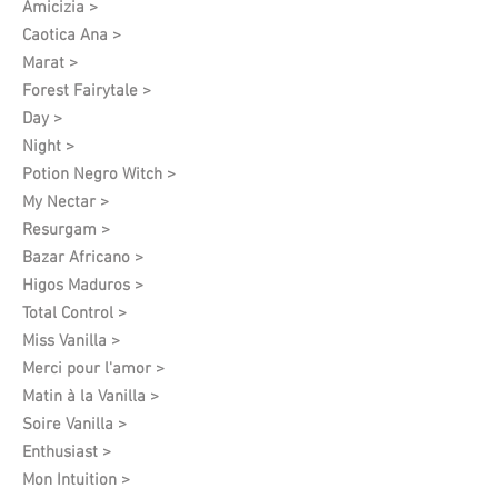
Amicizia >
Caotica Ana >
Marat >
Forest Fairytale >
Day >
Night >
Potion Negro Witch >
My Nectar >
Resurgam >
Bazar Africano >
Higos Maduros >
Total Control >
Miss Vanilla >
Merci pour l'amor >
Matin à la Vanilla >
Soire Vanilla >
Enthusiast >
Mon Intuition >