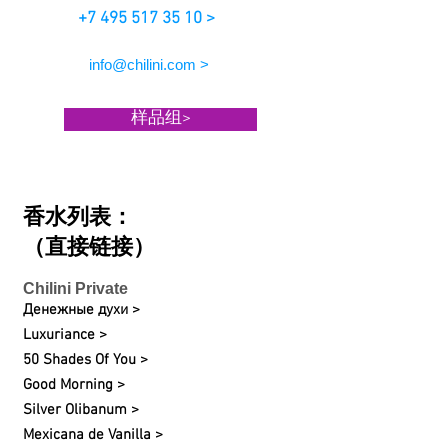
+7 495 517 35 10 >
info@chilini.com >
样品组>
香水列表：
（直接链接）
Chilini Private
Денежные духи >
Luxuriance >
50 Shades Of You >
Good Morning >
Silver Olibanum >
Mexicana de Vanilla >