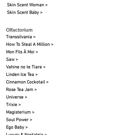
Skin Scent Woman >
Skin Scent Baby >
Olfactorium
Transsilvania >
How To Steal A Million >
Mon Fils À Moi >
Saw >
Vahine no te Tiare >
Linden Ice Tea >
Cinnamon Cockotail >
Rose Tea Jam >
Universe >
Trixie >
Magisterium >
Soul Power >
Ego Baby >