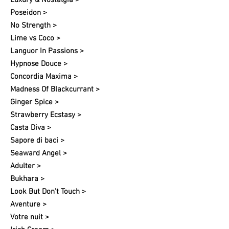
Luxury & Nostalgia >
Poseidon >
No Strength >
Lime vs Coco >
Languor In Passions >
Hypnose Douce >
Concordia Maxima >
Madness Of Blackcurrant >
Ginger Spice >
Strawberry Ecstasy >
Casta Diva >
Sapore di baci >
Seaward Angel >
Adulter >
Bukhara >
Look But Don't Touch >
Aventure >
Votre nuit​ >