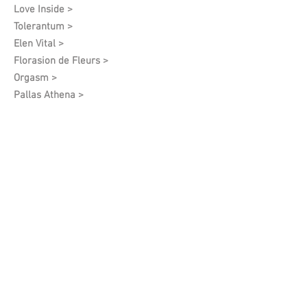
Love Inside >
Tolerantum >
Elen Vital >
Florasion de Fleurs >
Orgasm >
Pallas Athena >
Mercurium >
Adamo >
Privelege >
Harmony Feelings >
Mars >
I See You >
Angel Of Spring >
White Grapes >
Vintage >
Anna Poyda >
档案（已停产）