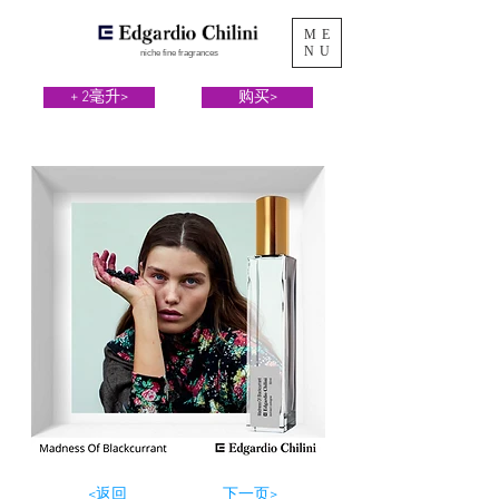
ME
NU
niche fine fragrances
+ 2毫升>
购买>
<返回
下一页>