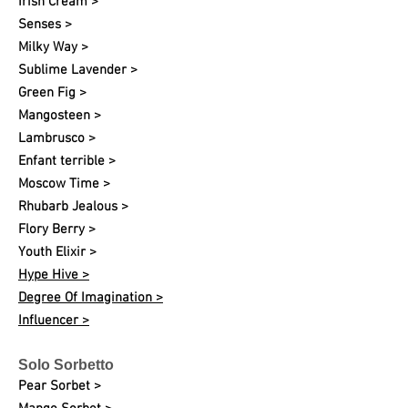
Irish Cream >
Senses >
Milky Way >
Sublime Lavender >
Green Fig >
Mangosteen >
Lambrusco >
Enfant terrible >
Moscow Time >
Rhubarb Jealous >
Flory Berry >
Youth Elixir >
Hype Hive >
Degree Of Imagination >
Influencer >
Solo Sorbetto
Pear Sorbet >