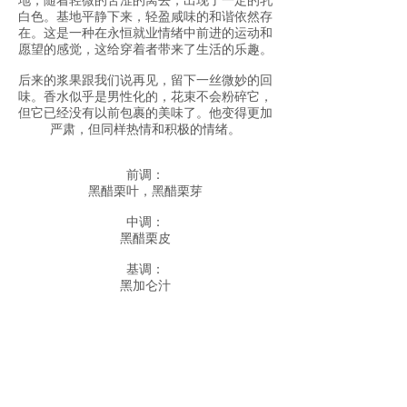
地，随着轻微的苦涩的离去，出现了一定的乳
白色。基地平静下来，轻盈咸味的和谐依然存
在。这是一种在永恒就业情绪中前进的运动和
愿望的感觉，这给穿着者带来了生活的乐趣。
后来的浆果跟我们说再见，留下一丝微妙的回
味。香水似乎是男性化的，花束不会粉碎它，
但它已经没有以前包裹的美味了。他变得更加
严肃，但同样热情和积极的情绪。
前调：
黑醋栗叶，黑醋栗芽
中调：
黑醋栗皮
基调：
黑加仑汁