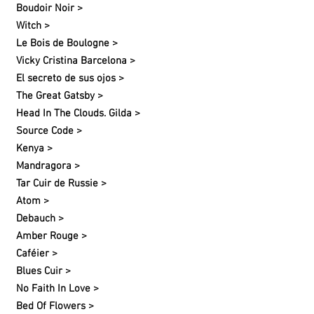
Boudoir Noir >
Witch >
Le Bois de Boulogne >
Vicky Cristina Barcelona >
El secreto de sus ojos >
The Great Gatsby >
Head In The Clouds. Gilda >
Source Code >
Kenya >
Mandragora >
Tar Cuir de Russie >
Atom >
Debauch >
Amber Rouge >
Caféier >
Blues Cuir >
No Faith In Love >
Bed Of Flowers >