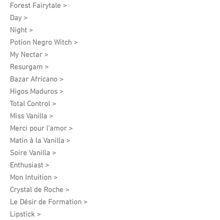
Forest Fairytale >
Day >
Night >
Potion Negro Witch >
My Nectar >
Resurgam >
Bazar Africano >
Higos Maduros >
Total Control >
Miss Vanilla >
Merci pour l'amor >
Matin à la Vanilla >
Soire Vanilla >
Enthusiast >
Mon Intuition >
Crystal de Roche >
Le Désir de Formation​ >
Lipstick >