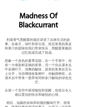
Madness Of
Blackcurrant
利基香气黑醋栗的疯狂讲述了丛林生活的故
事。在春天，绿叶和芽出现，然后浆果的果皮
和果汁的甜味给我们带来快乐，黑醋栗果酱的
记忆组成完成了组成。
想象一个炎热的夏季花园，在一个手掌中，你
有一大堆新鲜采摘的浆果，另一个你从灌木丛
中采摘叶子。清爽的酸味，甜美的浆果在舌头
上分开，当你继续收集树叶，你触摸树枝，从
灌木丛中带来一股带有同样多汁酸味的绿色光
芒。
从第一个音符中获得愉悦和觉醒，创造出令人
难以置信的快乐和愉悦的心情。
稍后，油腻的余味和轻微的酸味打开。渐渐