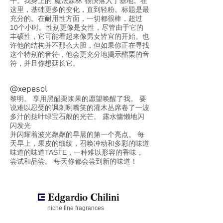
干。我身上的“魔法森林”很快落入了基地。在
这里，基础更多的变化，直到轻粉。标题是最
充分的。在耐用性方面，一切都很棒，超过
10个小时。性别更像是女性，尽管由于它的
丰硕性，它可能看起来像男女皆宜的开始。也
许他的结构并不那么大胆，但如果你正在寻找
这个特别的音符，他会更充分地揭示醋栗的音
符，并且你想延长它。
@xepesol
黎明。 享用黑醋栗浆果的愿望唤醒了我。 要
说难以忍受的讽刺咧嘴笑的灌木丛席卷了一波
多汁的挞叶绿宝石般的光芒。 露水慵懒地闪
闪发光
并闪耀着波光粼粼的早晨的第一个亮点。 每
天早上，果皮的细纹，召唤冲动和多彩的味道
味道的味道TASTE，一种难以形容的香味，
尝试和品尝。 每天你都会尝到新的味道！
niche fine fragrances