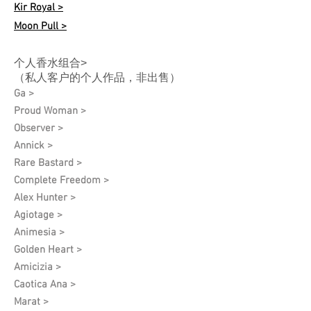
Kir Royal >
Moon Pull >
个人香水组合>
（私人客户的个人作品，非出售）
Ga >
Proud Woman >
Observer >
Annick >
Rare Bastard >
Complete Freedom >
Alex Hunter >
Agiotage >
Animesia >
Golden Heart >
Amicizia >
Caotica Ana >
Marat >