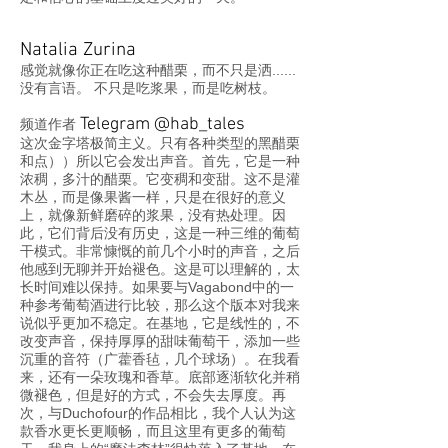
Natalia Zurina
感觉就像你正在吃这种醋栗，而不只是洒......
没有言语。 不只是吃浆果，而是吃树枝。
Telegram @hab_tales
频道作者
这次金字塔极简主义。只有各种类型的黑醋栗
和点））所以它会发出声音。首先，它是一种
浓稠，多汁的醋栗。它变稠和变甜。这不是灌
木丛，而是像果酱一样，只是在很好的意义
上，就像新鲜磨碎的浆果，没有热处理。因
此，它们背后没有历史，这是一种三维的葡萄
干模式。非常慷慨的前几个小时的声音，之后
他感到无聊并开始褪色。这是可以理解的，太
长时间难以保持。如果要与Vagabond中的一
种参考葡萄酒进行比较，那么这个版本对我来
说似乎更加不稳定。在基地，它是线性的，不
改变声音，保持厚厚的甜味葡萄干，添加一些
沉重的音符（广藿香毡，几个球场）。在我看
来，还有一朵玫瑰和香草。底部逐渐软化并稍
微褪色，但是好的方式，不会失去厚度。再
次，与Duchofour的作品相比，我个人认为这
款香水更长更顺畅，而且这里有更多的葡萄