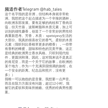
频道作者Telegram @hab_tales
这个名字指的是非洲，但结构本身就非常欧
洲。我想把这个起点描述为一个辛辣的酒杯，
向欧洲东部发展。要有足够的肉桂和丁香肉豆
蔻，但天竺葵，波斯树脂和木质元素，加上可
识别的雄性麝香，创造了一个非常好的男性经
典重新思考。芳香，木质 - spetsiyevy生活的
大部分。我真的很喜欢它的香气。柔软的木质
元素（我听到比香根草更多的檀香），一些带
有香料的蜂蜜，甜味和特色的完美平衡。这正
是经典的欧洲男士香水风格。只听到现代组
件，更圆润和薄。因此，这对我来说不是真正
的肯尼亚，而是一个关于它的故事，在欧洲的
某个地方，作为一个充满异国情调的旅程，在
一个安全的距离。纪念品和照片，没有更
多））
我唯一可以抱怨的是音量。我想要一点声音。
而且在阻力方面没有问题，超过12小时。我
被它的柔软和美味所贿赂。优秀的经典男性图
案。