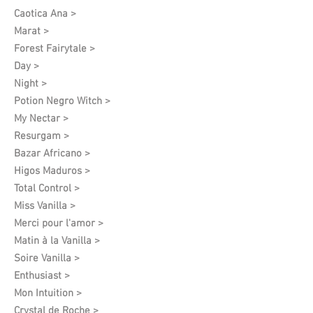
Caotica Ana >
Marat >
Forest Fairytale >
Day >
Night >
Potion Negro Witch >
My Nectar >
Resurgam >
Bazar Africano >
Higos Maduros >
Total Control >
Miss Vanilla >
Merci pour l'amor >
Matin à la Vanilla >
Soire Vanilla >
Enthusiast >
Mon Intuition >
Crystal de Roche >