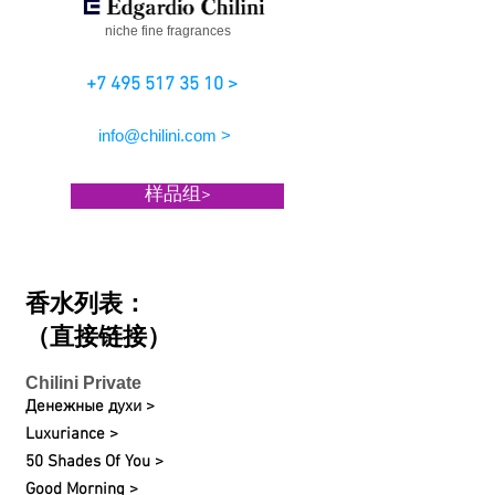
niche fine fragrances
+7 495 517 35 10 >
info@chilini.com >
样品组>
香水列表：
（直接链接）
Chilini Private
Денежные духи >
Luxuriance >
50 Shades Of You >
Good Morning >