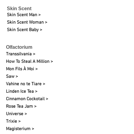
Skin Scent
Skin Scent Man >
Skin Scent Woman >
Skin Scent Baby >
Olfactorium
Transsilvania >
How To Steal A Million >
Mon Fils À Moi >
Saw >
Vahine no te Tiare >
Linden Ice Tea >
Cinnamon Cockotail >
Rose Tea Jam >
Universe >
Trixie >
Magisterium >