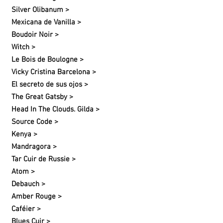
Silver Olibanum >
Mexicana de Vanilla >
Boudoir Noir >
Witch >
Le Bois de Boulogne >
Vicky Cristina Barcelona >
El secreto de sus ojos >
The Great Gatsby >
Head In The Clouds. Gilda >
Source Code >
Kenya >
Mandragora >
Tar Cuir de Russie >
Atom >
Debauch >
Amber Rouge >
Caféier >
Blues Cuir >