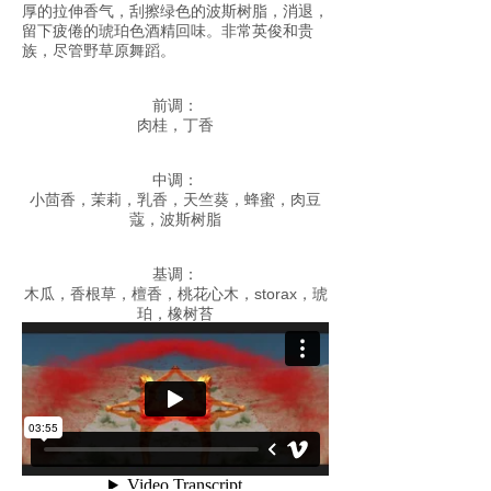
厚的拉伸香气，刮擦绿色的波斯树脂，消退，
留下疲倦的琥珀色酒精回味。非常英俊和贵
族，尽管野草原舞蹈。
前调：
肉桂，丁香
中调：
小茴香，茉莉，乳香，天竺葵，蜂蜜，肉豆
蔻，波斯树脂
基调：
木瓜，香根草，檀香，桃花心木，storax，琥
珀，橡树苔