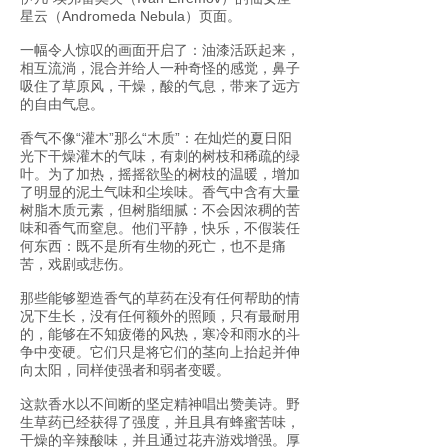
星云（Andromeda Nebula）页面。
一幅令人惊叹的画面开启了：油漆活跃起来，
相互流淌，混合并给人一种奇怪的感觉，鼻子
吸住了草原风，干燥，酸的气息，带来了远方
的自由气息。
香气不像“灌木”那么“木质”：在灿烂的夏日阳
光下干燥灌木的气味，有刺的树枝和稀疏的绿
叶。为了加热，摇摇欲坠的树枝的温暖，增加
了明显的泥土气味和尘埃味。香气中含有大量
树脂木质元素，但树脂细腻：不会因浓稠的苦
味和香气而窒息。他们平静，快乐，不假装任
何东西：既不是所有生物的死亡，也不是痛
苦，戏剧或悲伤。
那些能够塑造香气的草药在没有任何帮助的情
况下生长，没有任何额外的照顾，只有最耐用
的，能够在不知疲倦的风热，寒冷和雨水的斗
争中变硬。它们只是将它们的茎向上抬起并伸
向太阳，同样使强者和弱者变暖。
这款香水以不间断的坚定精神唱出赞美诗。野
生草药已经获得了强度，并且具有蜂蜜苦味，
干燥的辛辣酸味，并且通过花卉游戏增强。厚