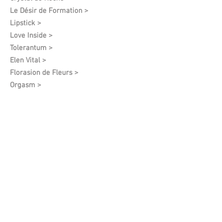
Le Désir de Formation​ >
Lipstick >
Love Inside >
Tolerantum >
Elen Vital >
Florasion de Fleurs >
Orgasm >
Pallas Athena >
Mercurium >
Adamo >
Privelege >
Harmony Feelings >
Mars >
I See You >
Angel Of Spring >
White Grapes >
Vintage >
Anna Poyda >