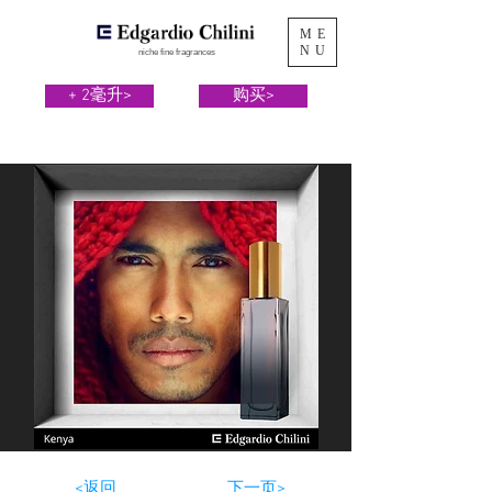
ME
NU
niche fine fragrances
+ 2毫升>
购买>
<返回
下一页>