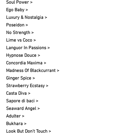
Soul Power >
Ego Baby >
Luxury & Nostalgia >
Poseidon >
No Strength >
Lime vs Coco >
Languor In Passions >
Hypnose Douce >
Concordia Maxima >
Madness Of Blackcurrant >
Ginger Spice >
Strawberry Ecstasy >
Casta Diva >
Sapore di baci >
Seaward Angel >
Adulter >
Bukhara >
Look But Don't Touch >