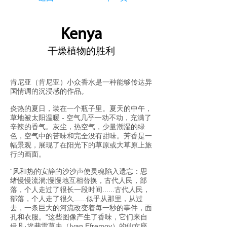
Kenya
干燥植物的胜利
肯尼亚（肯尼亚）小众香水是一种能够传达异
国情调的沉浸感的作品。
炎热的夏日，装在一个瓶子里。夏天的中午，
草地被太阳温暖 - 空气几乎一动不动，充满了
辛辣的香气。灰尘，热空气，少量潮湿的绿
色，空气中的苦味和完全没有甜味。芳香是一
幅景观，展现了在阳光下的草原或大草原上旅
行的画面。
“风和热的安静的沙沙声使灵魂陷入遗忘：思
绪慢慢流淌;慢慢地互相替换，古代人民，部
落，个人走过了很长一段时间......古代人民，
部落，个人走了很久......似乎从那里，从过
去，一条巨大的河流改变着每一秒的事件，面
孔和衣服。“这些图像产生了香味，它们来自
伊凡·埃弗雷莫夫（Ivan Efremov）的仙女座