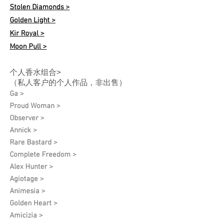
Stolen Diamonds >
Golden Light >
Kir Royal >
Moon Pull >
个人香水组合>
（私人客户的个人作品，非出售）
Ga >
Proud Woman >
Observer >
Annick >
Rare Bastard >
Complete Freedom >
Alex Hunter >
Agiotage >
Animesia >
Golden Heart >
Amicizia >