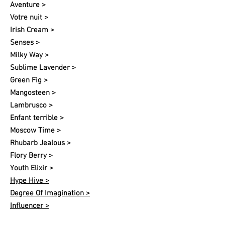
Aventure >
Votre nuit​ >
Irish Cream >
Senses >
Milky Way >
Sublime Lavender >
Green Fig >
Mangosteen >
Lambrusco >
Enfant terrible >
Moscow Time >
Rhubarb Jealous >
Flory Berry >
Youth Elixir >
Hype Hive >
Degree Of Imagination >
Influencer >