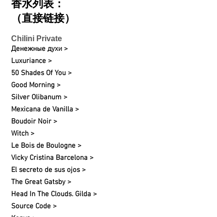
香水列表：
（直接链接）
Chilini Private
Денежные духи >
Luxuriance >
50 Shades Of You >
Good Morning >
Silver Olibanum >
Mexicana de Vanilla >
Boudoir Noir >
Witch >
Le Bois de Boulogne >
Vicky Cristina Barcelona >
El secreto de sus ojos >
The Great Gatsby >
Head In The Clouds. Gilda >
Source Code >