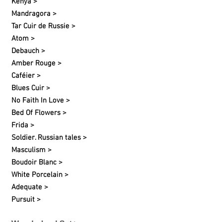
Kenya >
Mandragora >
Tar Cuir de Russie >
Atom >
Debauch >
Amber Rouge >
Caféier >
Blues Cuir >
No Faith In Love >
Bed Of Flowers >
Frida >
Soldier. Russian tales >
Masculism >
Boudoir Blanc >
White
Porcelain
>
Adequate >
Pursuit >