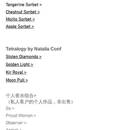
Tangerine Sorbet >
Chestnut Sorbet >
Mojito Sorbet >
Apple Sorbet >
Tetralogy by Natalia Conf
Stolen Diamonds >
Golden Light >
Kir Royal >
Moon Pull >
个人香水组合>
（私人客户的个人作品，非出售）
Ga >
Proud Woman >
Observer >