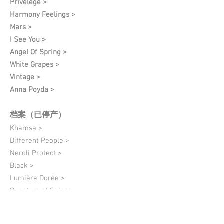
Privelege >
Harmony Feelings >
Mars >
I See You >
Angel Of Spring >
White Grapes >
Vintage >
Anna Poyda >
档案（已停产）
Khamsa >
Different People >
Neroli Protect >
Black >
Lumière Dorée >
Quantum of Solace >
08 Charlie Fulfillment >
Lion Hugs >