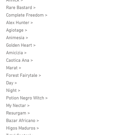
Annick >
Rare Bastard >
Complete Freedom >
Alex Hunter >
Agiotage >
Animesia >
Golden Heart >
Amicizia >
Caotica Ana >
Marat >
Forest Fairytale >
Day >
Night >
Potion Negro Witch >
My Nectar >
Resurgam >
Bazar Africano >
Higos Maduros >