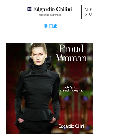
ME
NU
niche fine fragrances
<到画廊