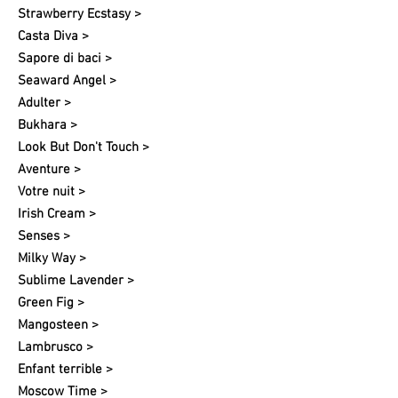
Strawberry Ecstasy >
Casta Diva >
Sapore di baci >
Seaward Angel >
Adulter >
Bukhara >
Look But Don't Touch >
Aventure >
Votre nuit​ >
Irish Cream >
Senses >
Milky Way >
Sublime Lavender >
Green Fig >
Mangosteen >
Lambrusco >
Enfant terrible >
Moscow Time >