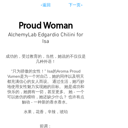
<返回
下一页>
Proud Woman
AlchemyLab Edgardio Chilini for
Isa
成功的，受过教育的，当然，她说的不仅仅是
几种外语！
“只为骄傲的女性！” Isa的Aroma Proud
Vumen是为一个对自己，她的同伴以及明天
都充满信心的女人而设。 通过生活，她巧妙
地使用女性魅力实现她的目标。 她是成功和
快乐的，她拥有一切，甚至更多。 她 - 一个
可以效仿的模特，她还缺少什么？ 也许有点
触动 - 一种新的香水香水。
水果，花香，辛辣，琥珀
前调：