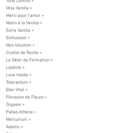
Total Control >
Miss Vanilla >
Merci pour l'amor >
Matin à la Vanilla >
Soire Vanilla >
Enthusiast >
Mon Intuition >
Crystal de Roche >
Le Désir de Formation​ >
Lipstick >
Love Inside >
Tolerantum >
Elen Vital >
Florasion de Fleurs >
Orgasm >
Pallas Athena >
Mercurium >
Adamo >