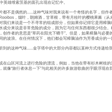
垂直”中英雄维索茨基的面孔出现在记忆中。
不是偶然的......这种气味对我来说有一个奇怪的名字，但作者当
ooibos，烟叶，朗姆酒，甘草根，带有月桂叶的樱桃果酱（
对我们来说是一个不寻常的组成部分，但如果你记得它是用樟脑
水成分来说是非常危险的成分，因为它与任何东西都很少结合。
，创作者的意思是“草药在阳光下晒干”。但是，如果樟脑与必要
同的波浪。在任何情况下，他们都会写樟脑油作为芳香成分的一
到的这种气味......金字塔中的大部分内容都以某种方式传递
在山区河流上进行危险的漂流，例如，当他在带有杉木树枝的浴缸
像“旅行者休息一下”与此相关的许多旅游歌曲的字眼浮现在我的脑海