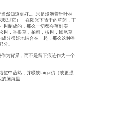
然知道更好......只是浸泡着针叶林
从未吃过它），在阳光下晒干的草药，丁
桂树制成的，那么一切都会落到实
松树，香根草，柏树，桉树，鼠尾草
的成分很好地结合在一起，那么这种香
部分。
给我作为背景，而不是留下痕迹作为一个
中蒸熟，并啜饮taiga鸥（或更强
里......