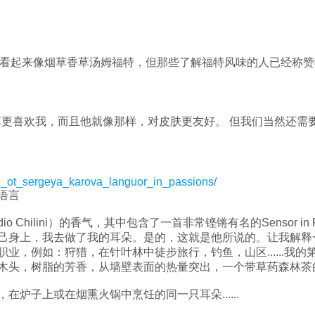
：
 烟草不太甜 - 它看起来像烟草香草汤姆福特，但那些了解福特风味的人已
 也比我喜欢烟草更喜欢我，而且他就像那样，对皮肤更友好。 但我们当然还
an_ot_sergeya_karova_languor_in_passions/
语言
o Chilini）的香气，其中包含了一首非常铿锵有名的Sensor in
身上，我去做了我的耳朵。是的，这就是他所说的。让我解释一下为
业，例如：狩猎，在针叶林中徒步旅行，钓鱼，山区......我
头，树脂的芳香，从墙壁表面的热量突出，一个带草药森林茶的水壶
炉子上或在烟熏火锅中烹饪的同一只耳朵......