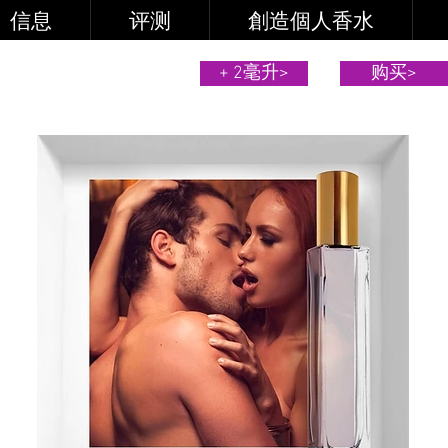
信息
评测
創造個人香水
+ 2毫升>
购买>