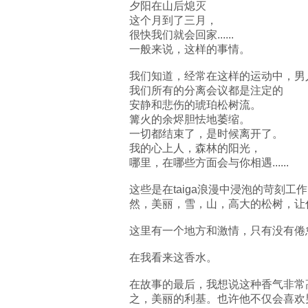
夕阳在山后熄灭
这个月到了三月，
很快我们就会回家......
一般来说，这样的事情。
我们知道，经常在这样的运动中，男人
我们所有的分离会议都是注定的
安静和悲伤的琥珀松树流。
篝火的余烬胆怯地萎缩。
一切都结束了，是时候离开了。
我的心上人，森林的阳光，
哪里，在哪些方面会与你相遇......
这些是在taiga浪漫中浸泡的苛刻工
然，美丽，雪，山，高大的松树，让你醉
这里有一个地方和激情，只有没有倦怠...
在我看来这香水。
在故事的最后，我想说这种香气非常高品质，它吸收
之，美丽的利基。也许他不仅会喜欢男