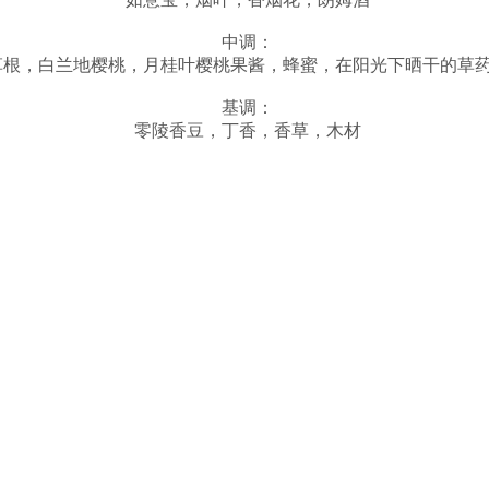
中调：
草根，白兰地樱桃，月桂叶樱桃果酱，蜂蜜，在阳光下晒干的草
基调：
零陵香豆，丁香，香草，木材