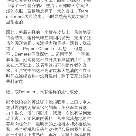
他摸着喷雾器的洞，闭上了眼睛，在她的手腕
上做了一个整齐的z ..整洁，正如昨天穿着浪
漫的衣服，盲目地选择了一天的香味，Terre
d'Hermes大量浇水，当时显然是从她丈夫那
里偷走的......
因此，将新选择的一个放在皮肤上，焦急地等
待着结果。这种气味立刻闪闪发光，充满了狂
热的圆形舞蹈，充满活力和震撼。活着，我冻
结了...... Pepper Chipotle，我想......但是，
不，Demeter不做探针......适用于另一个手腕
和颈部。她觉得这种成分具有典型的油性，并
且在此基础上，这表明这很可能是作者的香
水。组合物中的这种高浓度和天然油的油性长
时间在连续香料中没有遇到，除了它充分应用
香料浓度。
嗯，或Demeter，只有这样的油性成分。
那个我约会的英雄呢？他很聪明，上口，令人
难以置信的闪耀着它的刻面，美丽而富有魅
力！很长一段时间以来，我第一次没有做到无
动于衷。）旋风般的香料，从中我清楚地将生
姜与肉桂分开，最明亮的是樱桃木和浓樱桃果
酱。整个樱桃和骨头的这种混合是由我的祖母
在一个明火上煮熟的。再次 - 香料！肉桂与辣