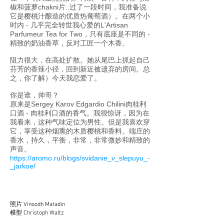
椒和菠萝chakni片..过了一段时间，我准备说
它是樱桃汁酿造的优质热葡萄酒）。在两个小
时内 - 几乎完全转世我心爱的L'Artisan
Parfumeur Tea for Two，只有底座是不同的 -
精致的奶油香草，反对工匠一个木香。
阻力很大，在高处扩散。她从尾巴上抓起自己
芬芳的香辣小径，回到新近被遗弃的房间。总
之，你了解）今天我恋爱了。
你是谁，帅哥？
原来是Sergey Karov Edgardio Chilini肉桂利
口酒 - 肉桂利口酒的香气。我很惊讶，因为在
我看来，这种气味定位为男性。但是我喜欢穿
它，享受这种烟熏的木质樱桃和香料。端庄的
香水，持久，平衡，非常，非常微妙和精致的
声音。
https://aromo.ru/blogs/svidanie_v_slepuyu_-
_jarkoe/
照片 Vinoodh Matadin
模型 Christoph Waltz