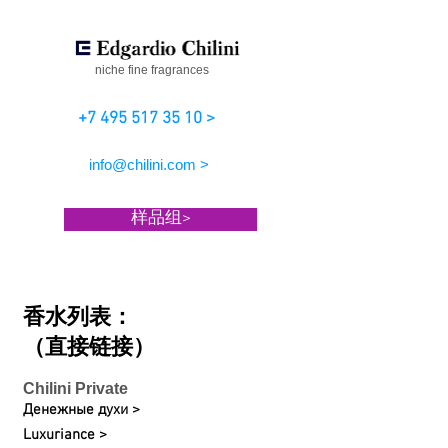
niche fine fragrances
+7 495 517 35 10 >
info@chilini.com >
样品组>
香水列表：
（直接链接）
Chilini Private
Денежные духи >
Luxuriance >