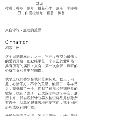
基调：
檀香，香草，烟草，桃花心木，皮革，零陵香
豆，白雪松琥珀，麝香，橡苔
来自评论 - 生动的反思：
Cinnamon
相亲 - 热...
这个日期是幸运儿之一。它并没有成为最伟大
的爱的开始，但它结果是一个真正的爱和热，
具有所有的属性：兴奋，第一次会议，疯狂的
心脏节奏和胃中的蝴蝶。
我早上吃的香水是我的蓝调药丸。秋天，问
题，心情不好 - 不幸的卫星。触摸了一堆样品
后，我选择了一个。抑制了窥视和仔细感觉的
欲望，找到了盖子，让大脑坚持这个事实。展
望未来，我会说我计划再次检查样品并移除所
有盖子，我真的很痛苦地想要它们，试图回想
起构成探针的印章。