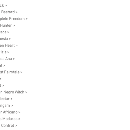
ck >
 Bastard >
lete Freedom >
 Hunter >
tage >
esia >
en Heart >
izia >
ica Ana >
t >
st Fairytale >
>
t >
on Negro Witch >
ectar >
urgam >
r Africano >
s Maduros >
l Control >