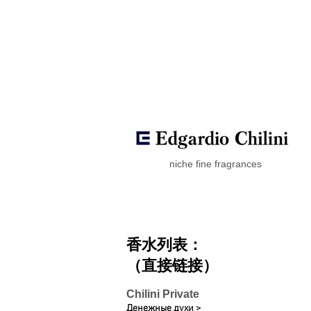
niche fine fragrances
香水列表：
（直接链接）
Chilini Private
Денежные духи >