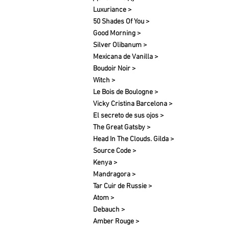
Luxuriance >
50 Shades Of You >
Good Morning >
Silver Olibanum >
Mexicana de Vanilla >
Boudoir Noir >
Witch >
Le Bois de Boulogne >
Vicky Cristina Barcelona >
El secreto de sus ojos >
The Great Gatsby >
Head In The Clouds. Gilda >
Source Code >
Kenya >
Mandragora >
Tar Cuir de Russie >
Atom >
Debauch >
Amber Rouge >