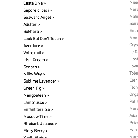
Miss
Casta Diva >
Merc
Sapore di baci >
Matin
Seaward Angel >
Soir
Adulter >
Enth
Bukhara >
Mon 
Look But Don't Touch >
Crys
Aventure >
Le D
Votre nuit​ >
Lipst
Irish Cream >
Love
Senses >
Tole
Milky Way >
Elen 
Sublime Lavender >
Flor
Green Fig >
Org
Mangosteen >
Pall
Lambrusco >
Merc
Enfant terrible >
Ada
Moscow Time >
Priv
Rhubarb Jealous >
Harm
Flory Berry >
Mars