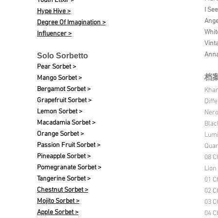
Youth Elixir >
I See
Hype Hive >
Ange
Degree Of Imagination >
Whit
Influencer >
Vint
Anna
Solo Sorbetto
Pear Sorbet >
档
Mango Sorbet >
Bergamot Sorbet >
Kha
Grapefruit Sorbet >
Diff
Lemon Sorbet >
Nero
Macadamia Sorbet >
Blac
Orange Sorbet >
Lumi
Passion Fruit Sorbet >
Quan
Pineapple Sorbet >
08 C
Pomegranate Sorbet >
Lion
Tangerine Sorbet >
01 C
Chestnut Sorbet >
02 C
Mojito Sorbet >
03 C
Apple Sorbet >
04 C