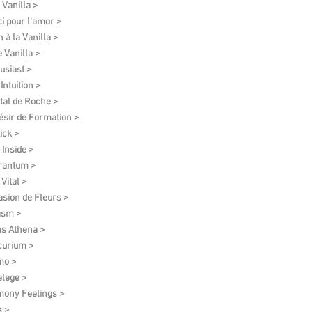
 Vanilla >
i pour l'amor >
 à la Vanilla >
e Vanilla >
usiast >
Intuition >
tal de Roche >
ésir de Formation​ >
ick >
 Inside >
rantum >
Vital >
asion de Fleurs >
asm >
as Athena >
urium >
mo >
elege >
ony Feelings >
 >