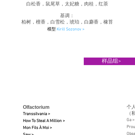
白松香，鼠尾草，太妃糖，肉桂，红茶
基调：
柏树，檀香，白雪松，琥珀，白麝香，橡苔
模型
Kirill Sozonov >
样品组>
个
Olfactorium
（
Transsilvania >
Ga >
How To Steal A Million >
Pro
Mon Fils À Moi >
Obse
Saw >