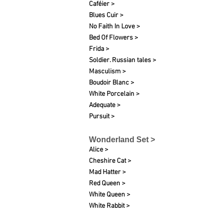
Caféier >
Blues Cuir >
No Faith In Love >
Bed Of Flowers >
Frida >
Soldier. Russian tales >
Masculism >
Boudoir Blanc >
White
Porcelain
>
Adequate >
Pursuit >
Wonderland Set >
Alice >
Cheshire Cat >
Mad Hatter >
Red Queen >
White Queen >
White Rabbit >