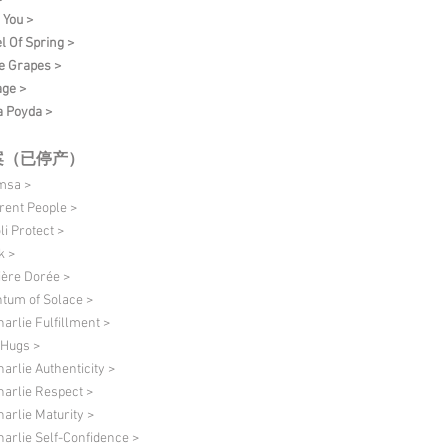
 You >
l Of Spring >
e Grapes >
age >
 Poyda >
案（已停产）
msa >
erent People >
li Protect >
k >
ère Dorée >
tum of Solace >
harlie Fulfillment >
 Hugs >
harlie Authenticity >
harlie Respect >
harlie Maturity >
harlie Self-Confidence >