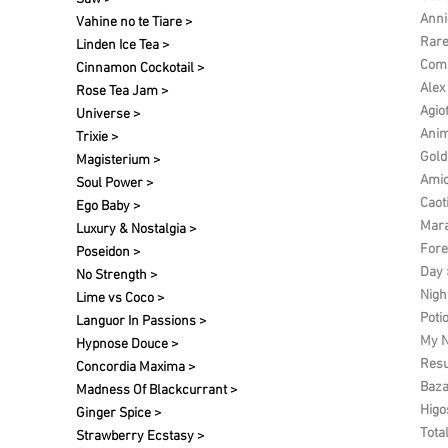
Anni
Vahine no te Tiare >
Rare
Linden Ice Tea >
Comp
Cinnamon Cockotail >
Alex
Rose Tea Jam >
Agio
Universe >
Anim
Trixie >
Gold
Magisterium >
Amic
Soul Power >
Caot
Ego Baby >
Mara
Luxury & Nostalgia >
Fore
Poseidon >
Day 
No Strength >
Nigh
Lime vs Coco >
Poti
Languor In Passions >
My N
Hypnose Douce >
Res
Concordia Maxima >
Baza
Madness Of Blackcurrant >
Higo
Ginger Spice >
Tota
Strawberry Ecstasy >