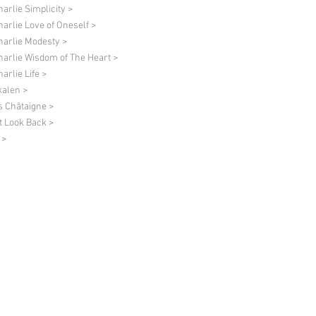
harlie Simplicity >
harlie Love of Oneself >
harlie Modesty >
harlie Wisdom of The Heart >
arlie Life >
alen >
s Châtaigne >
t Look Back >
 >