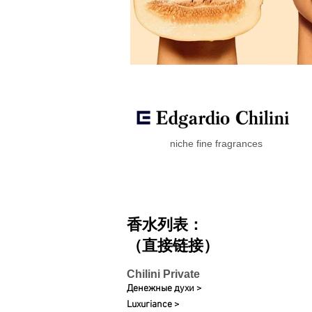
niche fine fragrances
香水列表：
（直接链接）
Chilini Private
Денежные духи >
Luxuriance >