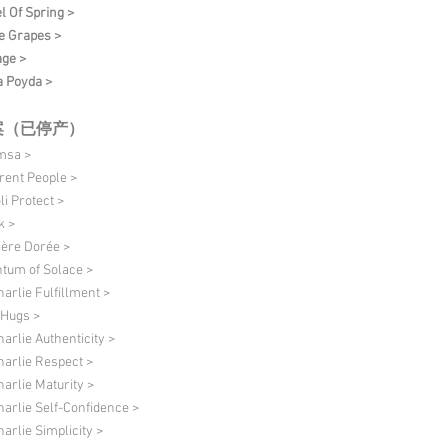
l Of Spring >
e Grapes >
age >
 Poyda >
案（已停产）
msa >
erent People >
li Protect >
k >
ère Dorée >
tum of Solace >
harlie Fulfillment >
 Hugs >
harlie Authenticity >
harlie Respect >
harlie Maturity >
harlie Self-Confidence >
harlie Simplicity >