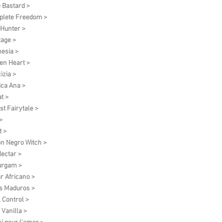
 Bastard >
lete Freedom >
 Hunter >
tage >
esia >
en Heart >
izia >
ica Ana >
t >
st Fairytale >
>
t >
on Negro Witch >
ectar >
urgam >
r Africano >
s Maduros >
l Control >
 Vanilla >