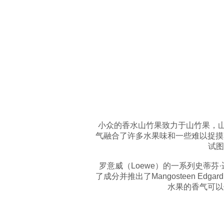
小众的香水山竹果致力于山竹果，山
气融合了许多水果味和一些难以捉摸的东
试图
罗意威（Loewe）的一系列史蒂芬·迈瑟·弗
了成分并推出了Mangosteen Ed
水果的香气可以使