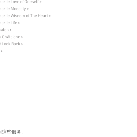
harlie Love of Oneself >
harlie Modesty >
harlie Wisdom of The Heart >
arlie Life >
alen >
s Châtaigne >
t Look Back >
 >
用这些服务。