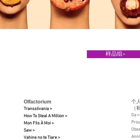
样品组>
个
Olfactorium
（
Transsilvania >
Ga >
How To Steal A Million >
Pro
Mon Fils À Moi >
Obse
Saw >
Anni
Vahine no te Tiare >