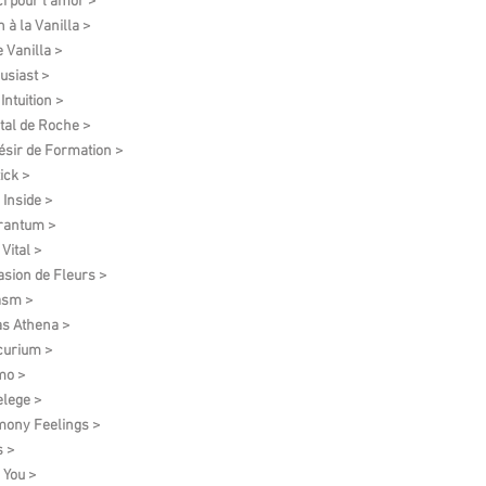
i pour l'amor >
 à la Vanilla >
e Vanilla >
usiast >
Intuition >
tal de Roche >
ésir de Formation​ >
ick >
 Inside >
rantum >
Vital >
asion de Fleurs >
asm >
as Athena >
urium >
mo >
elege >
ony Feelings >
 >
 You >