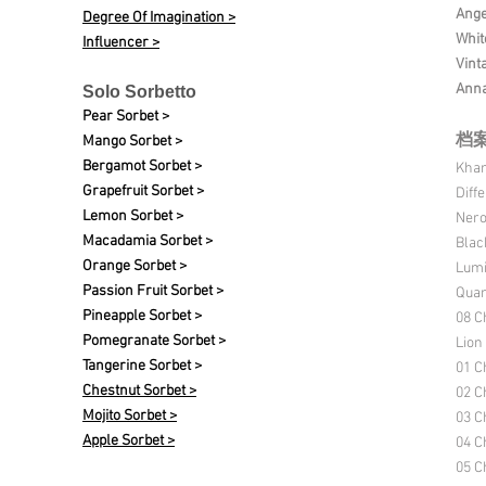
Ange
Degree Of Imagination >
Whit
Influencer >
Vint
Anna
Solo Sorbetto
Pear Sorbet >
档
Mango Sorbet >
Bergamot Sorbet >
Kha
Grapefruit Sorbet >
Diff
Lemon Sorbet >
Nero
Macadamia Sorbet >
Blac
Orange Sorbet >
Lumi
Passion Fruit Sorbet >
Quan
Pineapple Sorbet >
08 C
Pomegranate Sorbet >
Lion
Tangerine Sorbet >
01 C
Chestnut Sorbet >
02 C
Mojito Sorbet >
03 C
Apple Sorbet >
04 C
05 C