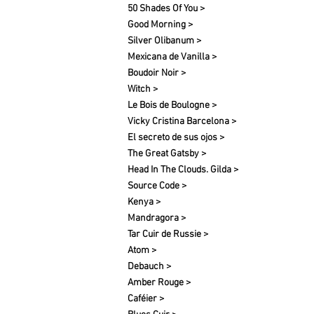
50 Shades Of You >
Good Morning >
Silver Olibanum >
Mexicana de Vanilla >
Boudoir Noir >
Witch >
Le Bois de Boulogne >
Vicky Cristina Barcelona >
El secreto de sus ojos >
The Great Gatsby >
Head In The Clouds. Gilda >
Source Code >
Kenya >
Mandragora >
Tar Cuir de Russie >
Atom >
Debauch >
Amber Rouge >
Caféier >