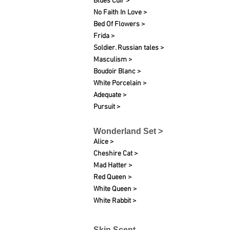
Blues Cuir >
No Faith In Love >
Bed Of Flowers >
Frida >
Soldier. Russian tales >
Masculism >
Boudoir Blanc >
White
Porcelain
>
Adequate >
Pursuit >
Wonderland Set >
Alice >
Cheshire Cat >
Mad Hatter >
Red Queen >
White Queen >
White Rabbit >
Skin Scent