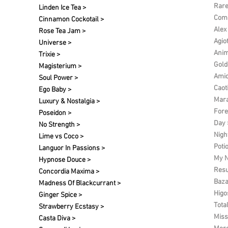
Rare
Linden Ice Tea >
Comp
Cinnamon Cockotail >
Alex
Rose Tea Jam >
Agio
Universe >
Anim
Trixie >
Gold
Magisterium >
Amic
Soul Power >
Caot
Ego Baby >
Mara
Luxury & Nostalgia >
Fore
Poseidon >
Day 
No Strength >
Nigh
Lime vs Coco >
Poti
Languor In Passions >
My N
Hypnose Douce >
Res
Concordia Maxima >
Baza
Madness Of Blackcurrant >
Higo
Ginger Spice >
Tota
Strawberry Ecstasy >
Miss
Casta Diva >