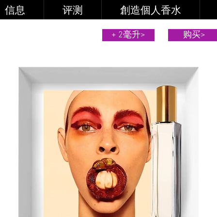
信息
评测
創造個人香水
+ 2毫升>
购买>