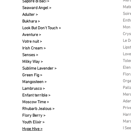
Merc
Sapore di baci >
Matin
Seaward Angel >
Soir
Adulter >
Enth
Bukhara >
Mon 
Look But Don't Touch >
Crys
Aventure >
Le D
Votre nuit​ >
Lipst
Irish Cream >
Love
Senses >
Tole
Milky Way >
Elen 
Sublime Lavender >
Flor
Green Fig >
Org
Mangosteen >
Pall
Lambrusco >
Merc
Enfant terrible >
Ada
Moscow Time >
Priv
Rhubarb Jealous >
Harm
Flory Berry >
Mars
Youth Elixir >
I See
Hype Hive >