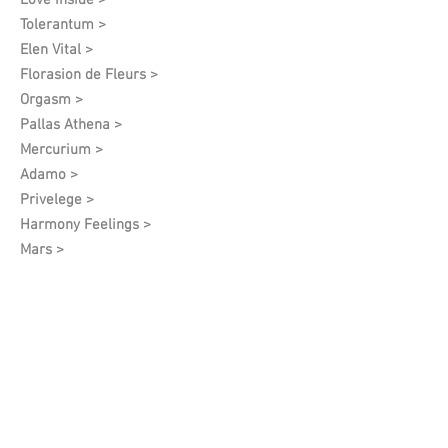
Love Inside >
Tolerantum >
Elen Vital >
Florasion de Fleurs >
Orgasm >
Pallas Athena >
Mercurium >
Adamo >
Privelege >
Harmony Feelings >
Mars >
I See You >
Angel Of Spring >
White Grapes >
Vintage >
Anna Poyda >
档案（已停产）