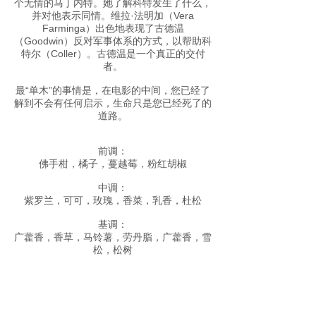
个无情的马丁内特。她了解科特发生了什么，
并对他表示同情。维拉·法明加（Vera
Farminga）出色地表现了古德温
（Goodwin）反对军事体系的方式，以帮助科
特尔（Coller）。古德温是一个真正的交付
者。
最“单木”的事情是，在电影的中间，您已经了
解到不会有任何启示，生命只是您已经死了的
道路。
前调：
佛手柑，橘子，蔓越莓，粉红胡椒
中调：
紫罗兰，可可，玫瑰，香菜，乳香，杜松
基调：
广藿香，香草，马铃薯，劳丹脂，广藿香，雪
松，松树