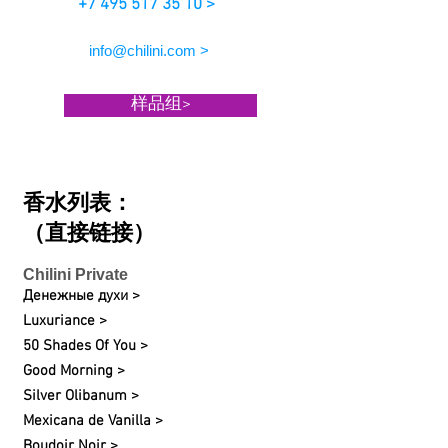
+7 495 517 35 10 >
info@chilini.com >
样品组>
香水列表：
（直接链接）
Chilini Private
Денежные духи >
Luxuriance >
50 Shades Of You >
Good Morning >
Silver Olibanum >
Mexicana de Vanilla >
Boudoir Noir >