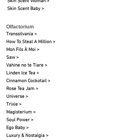
Skin Scent Woman >
Skin Scent Baby >
Olfactorium
Transsilvania >
How To Steal A Million >
Mon Fils À Moi >
Saw >
Vahine no te Tiare >
Linden Ice Tea >
Cinnamon Cockotail >
Rose Tea Jam >
Universe >
Trixie >
Magisterium >
Soul Power >
Ego Baby >
Luxury & Nostalgia >