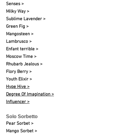
Senses >
Milky Way >
Sublime Lavender >
Green Fig >
Mangosteen >
Lambrusco >
Enfant terrible >
Moscow Time >
Rhubarb Jealous >
Flory Berry >
Youth Elixir >
Hype Hive >
Degree Of Imagination >
Influencer >
Solo Sorbetto
Pear Sorbet >
Mango Sorbet >