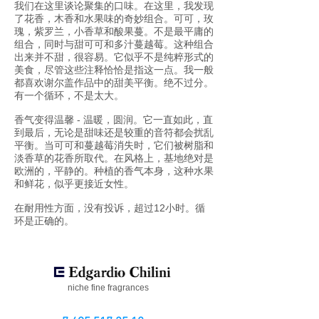
我们在这里谈论聚集的口味。在这里，我发现
了花香，木香和水果味的奇妙组合。可可，玫
瑰，紫罗兰，小香草和酸果蔓。不是最平庸的
组合，同时与甜可可和多汁蔓越莓。这种组合
出来并不甜，很容易。它似乎不是纯粹形式的
美食，尽管这些注释恰恰是指这一点。我一般
都喜欢谢尔盖作品中的甜美平衡。绝不过分。
有一个循环，不是太大。
香气变得温馨 - 温暖，圆润。它一直如此，直
到最后，无论是甜味还是较重的音符都会扰乱
平衡。当可可和蔓越莓消失时，它们被树脂和
淡香草的花香所取代。在风格上，基地绝对是
欧洲的，平静的。种植的香气本身，这种水果
和鲜花，似乎更接近女性。
在耐用性方面，没有投诉，超过12小时。循
环是正确的。
niche fine fragrances