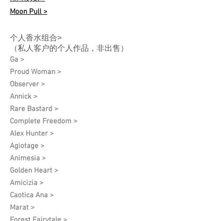
Moon Pull >
个人香水组合>
（私人客户的个人作品，非出售）
Ga >
Proud Woman >
Observer >
Annick >
Rare Bastard >
Complete Freedom >
Alex Hunter >
Agiotage >
Animesia >
Golden Heart >
Amicizia >
Caotica Ana >
Marat >
Forest Fairytale >