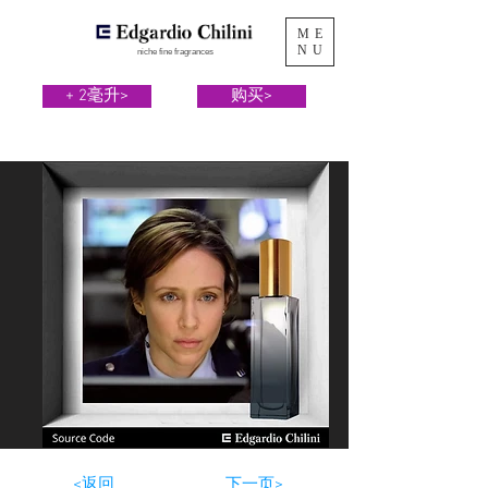
ME
NU
niche fine fragrances
+ 2毫升>
购买>
<返回
下一页>