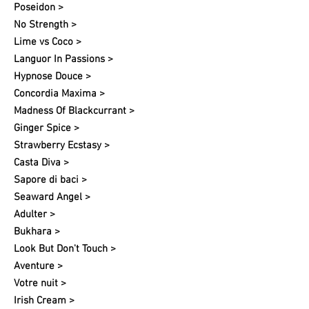
Poseidon >
No Strength >
Lime vs Coco >
Languor In Passions >
Hypnose Douce >
Concordia Maxima >
Madness Of Blackcurrant >
Ginger Spice >
Strawberry Ecstasy >
Casta Diva >
Sapore di baci >
Seaward Angel >
Adulter >
Bukhara >
Look But Don't Touch >
Aventure >
Votre nuit​ >
Irish Cream >