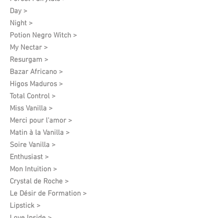
Day >
Night >
Potion Negro Witch >
My Nectar >
Resurgam >
Bazar Africano >
Higos Maduros >
Total Control >
Miss Vanilla >
Merci pour l'amor >
Matin à la Vanilla >
Soire Vanilla >
Enthusiast >
Mon Intuition >
Crystal de Roche >
Le Désir de Formation​ >
Lipstick >