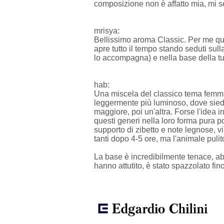
composizione non è affatto mia, mi s
mrisya:
Bellissimo aroma Classic. Per me qui 
apre tutto il tempo stando seduti sul
lo accompagna) e nella base della tube
hab:
Una miscela del classico tema femmin
leggermente più luminoso, dove siedo
maggiore, poi un'altra. Forse l'idea i
questi generi nella loro forma pura po
supporto di zibetto e note legnose, v
tanti dopo 4-5 ore, ma l'animale puli
La base è incredibilmente tenace, abb
hanno attutito, è stato spazzolato fin