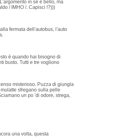
. L'argomento in sé è bello, ma
do / IMHO /. Capisci !?)))
 alla fermata dell'autobus, l'auto
a.
uesto è quando hai bisogno di
ti busto. Tutti e tre vogliono
incenso misterioso. Puzza di giungla
 mulatte sfregano sulla pelle
 Sciamano un po 'di odore, strega,
Ancora una volta, questa