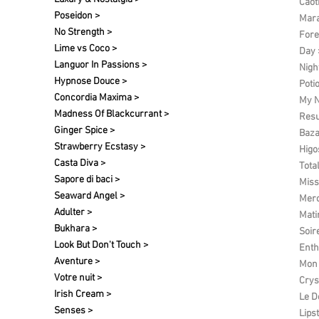
Caot
Poseidon >
Mara
No Strength >
Fore
Lime vs Coco >
Day 
Languor In Passions >
Nigh
Hypnose Douce >
Poti
Concordia Maxima >
My N
Madness Of Blackcurrant >
Res
Ginger Spice >
Baza
Strawberry Ecstasy >
Higo
Casta Diva >
Tota
Sapore di baci >
Miss
Seaward Angel >
Merc
Adulter >
Matin
Bukhara >
Soir
Look But Don't Touch >
Enth
Aventure >
Mon 
Votre nuit​ >
Crys
Irish Cream >
Le D
Senses >
Lipst