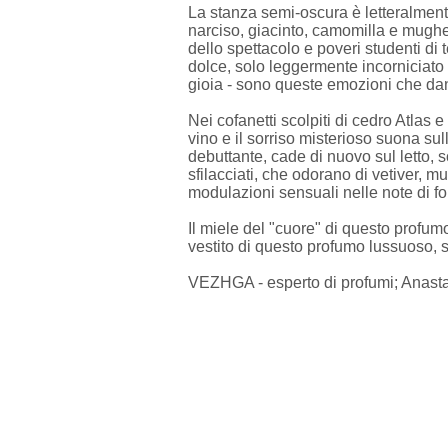
La stanza semi-oscura è letteralmente 
narciso, giacinto, camomilla e mughet
dello spettacolo e poveri studenti di t
dolce, solo leggermente incorniciato d
gioia - sono queste emozioni che dan
Nei cofanetti scolpiti di cedro Atlas 
vino e il sorriso misterioso suona sull
debuttante, cade di nuovo sul letto, 
sfilacciati, che odorano di vetiver, 
modulazioni sensuali nelle note di f
Il miele del "cuore" di questo profumo
vestito di questo profumo lussuoso, 
VEZHGA - esperto di profumi; Anastas