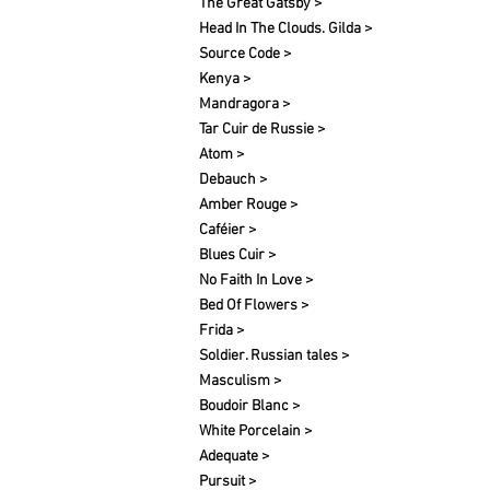
The Great Gatsby >
Head In The Clouds. Gilda >
Source Code >
Kenya >
Mandragora >
Tar Cuir de Russie >
Atom >
Debauch >
Amber Rouge >
Caféier >
Blues Cuir >
No Faith In Love >
Bed Of Flowers >
Frida >
Soldier. Russian tales >
Masculism >
Boudoir Blanc >
White
Porcelain
>
Adequate >
Pursuit >