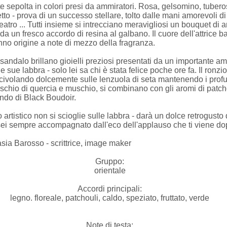
sepolta in colori presi da ammiratori. Rosa, gelsomino, tuberosa, 
to - prova di un successo stellare, tolto dalle mani amorevoli di
eatro ... Tutti insieme si intrecciano meravigliosi un bouquet di a
a un fresco accordo di resina al galbano. Il cuore dell'attrice b
no origine a note di mezzo della fragranza.
e sandalo brillano gioielli preziosi presentati da un importante a
e sue labbra - solo lei sa chi è stata felice poche ore fa. Il ronzio
scivolando dolcemente sulle lenzuola di seta mantenendo i profumi
muschio di quercia e muschio, si combinano con gli aromi di patcho
ondo di Black Boudoir.
 artistico non si scioglie sulle labbra - darà un dolce retrogusto
sei sempre accompagnato dall'eco dell'applauso che ti viene do
ia Barosso - scrittrice, image maker
Gruppo:
orientale
Accordi principali:
legno. floreale, patchouli, caldo, speziato, fruttato, verde
Note di testa: