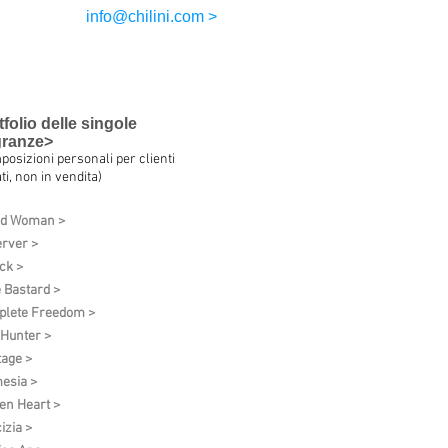
info@chilini.com >
tfolio delle singole
granze>
posizioni personali per clienti
ti, non in vendita)
ud Woman >
rver >
ck >
 Bastard >
lete Freedom >
 Hunter >
tage >
esia >
en Heart >
izia >