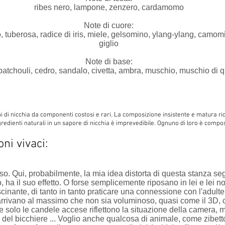
ribes nero, lampone, zenzero, cardamomo
Note di cuore:
, tuberosa, radice di iris, miele, gelsomino, ylang-ylang, camomil
giglio
Note di base:
 patchouli, cedro, sandalo, civetta, ambra, muschio, muschio di 
i di nicchia da componenti costosi e rari. La composizione insistente e matura ri
dienti naturali in un sapore di nicchia è imprevedibile. Ognuno di loro è compost
oni vivaci:
so. Qui, probabilmente, la mia idea distorta di questa stanza se
ha il suo effetto. O forse semplicemente riposano in lei e lei n
cinante, di tanto in tanto praticare una connessione con l'adulte
rrivano al massimo che non sia voluminoso, quasi come il 3D, c
 e solo le candele accese riflettono la situazione della camera
o del bicchiere ... Voglio anche qualcosa di animale, come zibetto,