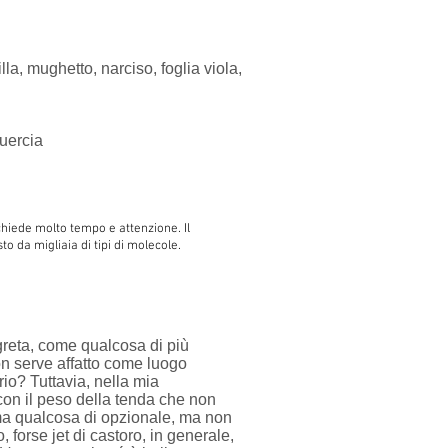
la, mughetto, narciso, foglia viola,
quercia
chiede molto tempo e attenzione. Il
o da migliaia di tipi di molecole.
greta, come qualcosa di più
on serve affatto come luogo
rio? Tuttavia, nella mia
on il peso della tenda che non
, ma qualcosa di opzionale, ma non
 forse jet di castoro, in generale,