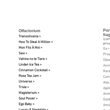
Por
Olfactorium
fra
Transsilvania >
(com
How To Steal A Million >
priva
Mon Fils À Moi >
Ga >
Saw >
Pro
Vahine no te Tiare >
Obse
Linden Ice Tea >
Anni
Cinnamon Cockotail >
Rare
Rose Tea Jam >
Comp
Universe >
Alex
Trixie >
Agio
Magisterium >
Anim
Soul Power >
Gold
Ego Baby >
Amic
Luxury & Nostalgia >