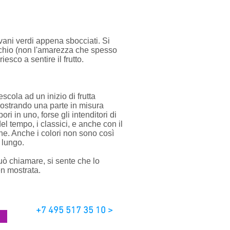
ovani verdi appena sbocciati. Si
muschio (non l'amarezza che spesso
esco a sentire il frutto.
cola ad un inizio di frutta
ostrando una parte in misura
i in uno, forse gli intenditori di
el tempo, i classici, e anche con il
ne. Anche i colori non sono così
 lungo.
può chiamare, si sente che lo
en mostrata.
+7 495 517 35 10 >