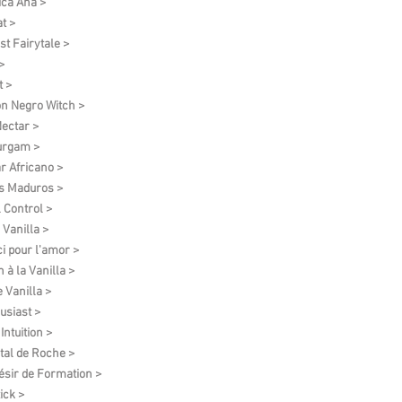
ica Ana >
t >
st Fairytale >
>
t >
on Negro Witch >
ectar >
urgam >
r Africano >
s Maduros >
l Control >
 Vanilla >
i pour l'amor >
 à la Vanilla >
e Vanilla >
usiast >
Intuition >
tal de Roche >
ésir de Formation​ >
ick >