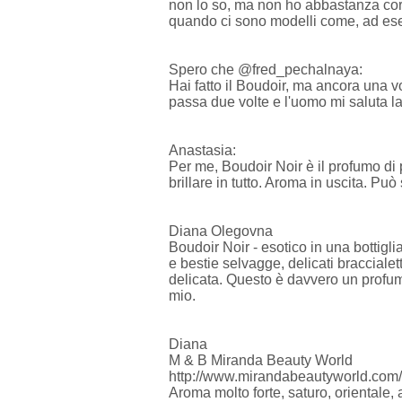
non lo so, ma non ho abbastanza corpo,
quando ci sono modelli come, ad esem
Spero che @fred_pechalnaya:
Hai fatto il Boudoir, ma ancora una vol
passa due volte e l'uomo mi saluta 
Anastasia:
Per me, Boudoir Noir è il profumo di 
brillare in tutto. Aroma in uscita. Può
Diana Olegovna
Boudoir Noir - esotico in una bottigl
e bestie selvagge, delicati bracciale
delicata. Questo è davvero un profumo
mio.
Diana
M & B Miranda Beauty World
http://www.mirandabeautyworld.com/2
Aroma molto forte, saturo, orientale,