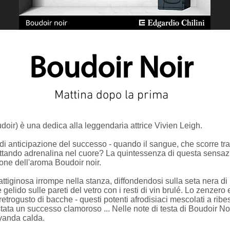
Boudoir Noir
Mattina dopo la prima
doir) è una dedica alla leggendaria attrice Vivien Leigh.
i anticipazione del successo - quando il sangue, che scorre tr
ttando adrenalina nel cuore? La quintessenza di questa sensazio
ione dell'aroma Boudoir noir.
lattiginosa irrompe nella stanza, diffondendosi sulla seta nera di
gelido sulle pareti del vetro con i resti di vin brulé. Lo zenzero
retrogusto di bacche - questi potenti afrodisiaci mescolati a ri
 è stata un successo clamoroso ... Nelle note di testa di Boudoir 
evanda calda.