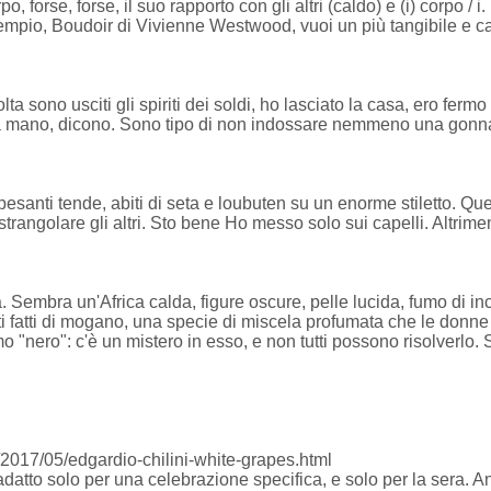
 forse, forse, il suo rapporto con gli altri (caldo) e (i) corpo / i
pio, Boudoir di Vivienne Westwood, vuoi un più tangibile e cal
ta sono usciti gli spiriti dei soldi, ho lasciato la casa, ero fermo
la mano, dicono. Sono tipo di non indossare nemmeno una gonn
pesanti tende, abiti di seta e loubuten su un enorme stiletto. Q
 strangolare gli altri. Sto bene Ho messo solo sui capelli. Altrimen
ia. Sembra un'Africa calda, figure oscure, pelle lucida, fumo di 
tti fatti di mogano, una specie di miscela profumata che le donne
 "nero": c'è un mistero in esso, e non tutti possono risolverlo.
017/05/edgardio-chilini-white-grapes.html
 adatto solo per una celebrazione specifica, e solo per la sera. 