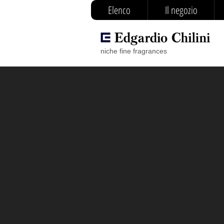
Elenco
Il negozio
niche fine fragrances