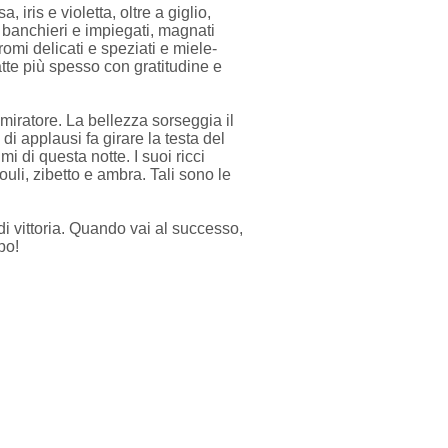
iris e violetta, oltre a giglio,
 banchieri e impiegati, magnati
romi delicati e speziati e miele-
atte più spesso con gratitudine e
mmiratore. La bellezza sorseggia il
 di applausi fa girare la testa del
 di questa notte. I suoi ricci
uli, zibetto e ambra. Tali sono le
 di vittoria. Quando vai al successo,
po!