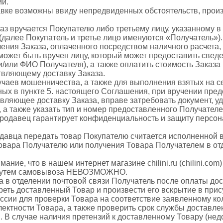
ии.
тавке возможны ввиду непредвиденных обстоятельств, прои
каз вручается Покупателю либо третьему лицу, указанному в
(далее Покупатель и третье лицо именуются «Получатель»)
ения Заказа, оплаченного посредством наличного расчета,
может быть вручен лицу, который может предоставить сведе
и/или ФИО Получателя), а также оплатить стоимость Заказа
твляющему доставку Заказа.
лучаев мошенничества, а также для выполнения взятых на с
нных в пункте 5. настоящего Соглашения, при вручении пре
твляющее доставку Заказа, вправе затребовать документ, 
 а также указать тип и номер предоставленного Получател
 Продавец гарантирует конфиденциальность и защиту персо
одавца передать товар Покупателю считается исполненной 
овара Получателю или получения Товара Получателем в от
ие, что в нашем интернет магазине chilini.ru (chilini.com
 путем самовывоза НЕВОЗМОЖНО.
а в отделении почтовой связи Получатель после оплаты до
реть доставленный Товар и произвести его вскрытие в прис
ссии для проверки Товара на соответствие заявленному ко
лектности Товара, а также проверить срок службы доставле
. В случае наличия претензий к доставленному Товару (не