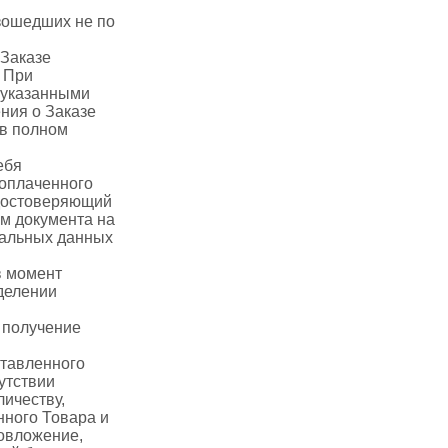
зошедших не по
 Заказе
. При
 указанными
ния о Заказе
 в полном
ебя
доплаченного
удостоверяющий
ем документа на
нальных данных
в момент
делении
) получение
ставленного
утствии
личеству,
нного Товара и
довложение,