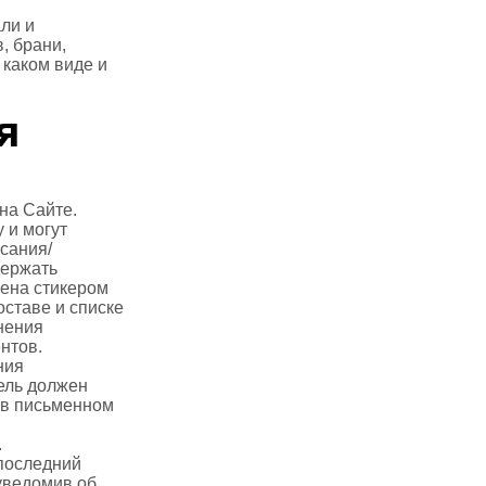
ли и
, брани,
 каком виде и
я
на Сайте.
 и могут
сания/
держать
жена стикером
оставе и списке
чнения
нтов.
ния
ель должен
 в письменном
.
 последний
 уведомив об