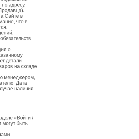
по адресу,
Продавца).
на Сайте в
мание, что в
тся.
дений,
обязательств
ция о
казанному
ет детали
оваров на складе
лю менеджером,
ателю. Дата
лучае наличия
зделе «Войти /
и могут быть
лами