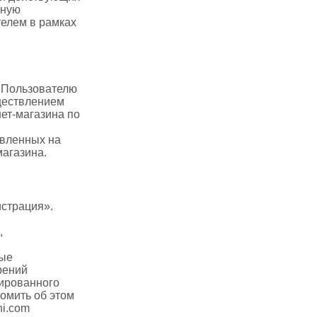
иную
елем в рамках
 Пользователю
уществлением
ет-магазина по
авленных на
магазина.
истрация».
,
ные
рений
нированного
омить об этом
ni.com