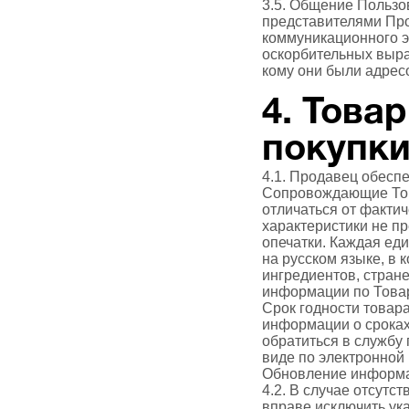
3.5. Общение Пользо
представителями Про
коммуникационного э
оскорбительных выраж
кому они были адрес
4. Това
покупк
4.1. Продавец обесп
Сопровождающие Тов
отличаться от факти
характеристики не п
опечатки. Каждая ед
на русском языке, в 
ингредиентов, стране
информации по Товар
Срок годности товара
информации о сроках
обратиться в службу
виде по электронной
Обновление информац
4.2. В случае отсутс
вправе исключить ука