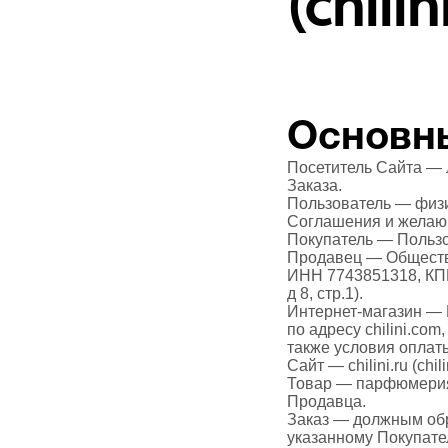
(chili
Основн
Посетитель Сайта — л
Заказа.
Пользователь — физи
Соглашения и желающи
Покупатель — Пользов
Продавец — Обществ
ИНН 7743851318, КПП
д 8, стр.1).
Интернет-магазин — 
по адресу chilini.co
также условия оплат
Сайт — chilini.ru (chil
Товар — парфюмерия,
Продавца.
Заказ — должным обр
указанному Покупате