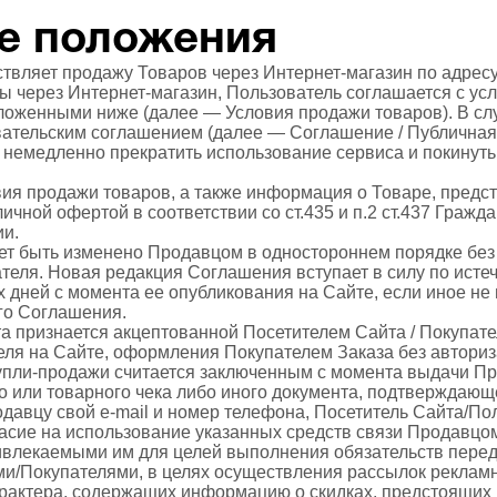
е положения
твляет продажу Товаров через Интернет-магазин по адресу 
ры через Интернет-магазин, Пользователь соглашается с ус
ложенными ниже (далее — Условия продажи товаров). В сл
ательским соглашением (далее — Соглашение / Публичная
немедленно прекратить использование сервиса и покинуть са
вия продажи товаров, а также информация о Товаре, предс
ичной офертой в соответствии со ст.435 и п.2 ст.437 Гражда
ии.
ет быть изменено Продавцом в одностороннем порядке бе
теля. Новая редакция Соглашения вступает в силу по исте
х дней с момента ее опубликования на Сайте, если иное не
го Соглашения.
та признается акцептованной Посетителем Сайта / Покупат
еля на Сайте, оформления Покупателем Заказа без авториз
упли-продажи считается заключенным с момента выдачи П
о или товарного чека либо иного документа, подтверждающ
давцу свой e-mail и номер телефона, Посетитель Сайта/По
ласие на использование указанных средств связи Продавцом
ивлекаемыми им для целей выполнения обязательств пере
и/Покупателями, в целях осуществления рассылок рекламн
рактера, содержащих информацию о скидках, предстоящих