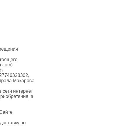
азмещения
стоящего
i.com)
om
27746328302,
мирала Макарова
 сети интернет
приобретения, а
 Сайте
доставку по