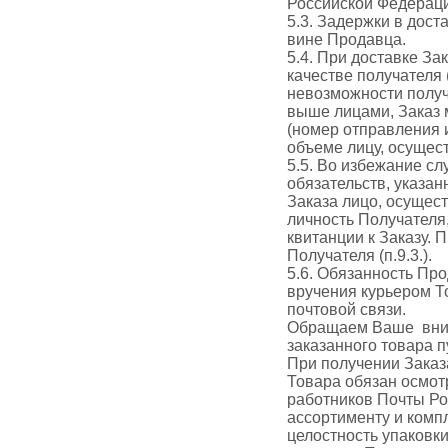
Российской Федерац
5.3. Задержки в дос
вине Продавца.
5.4. При доставке За
качестве получателя 
невозможности получ
выше лицами, Заказ 
(номер отправления 
объеме лицу, осущес
5.5. Во избежание с
обязательств, указа
Заказа лицо, осущес
личность Получателя,
квитанции к Заказу.
Получателя (п.9.3.).
5.6. Обязанность Пр
вручения курьером Т
почтовой связи.
Обращаем Ваше вниман
заказанного товара
При получении Заказ
Товара обязан осмот
работников Почты Ро
ассортименту и комп
целостность упаковки