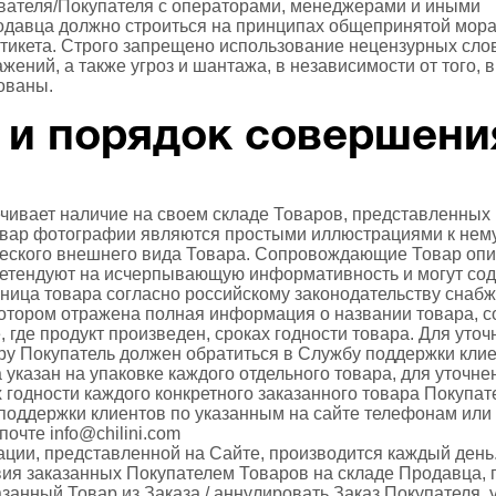
вателя/Покупателя с операторами, менеджерами и иными
давца должно строиться на принципах общепринятой мора
тикета. Строго запрещено использование нецензурных слов
ений, а также угроз и шантажа, в независимости от того, в
ованы.
р и порядок совершени
и
ечивает наличие на своем складе Товаров, представленных 
ар фотографии являются простыми иллюстрациями к нему
ческого внешнего вида Товара. Сопровождающие Товар опи
ретендуют на исчерпывающую информативность и могут со
иница товара согласно российскому законодательству снаб
котором отражена полная информация о названии товара, с
, где продукт произведен, сроках годности товара. Для уто
у Покупатель должен обратиться в Службу поддержки клие
 указан на упаковке каждого отдельного товара, для уточне
 годности каждого конкретного заказанного товара Покупат
 поддержки клиентов по указанным на сайте телефонам или
 почте
info@chilini.com
ии, представленной на Сайте, производится каждый день
твия заказанных Покупателем Товаров на складе Продавца,
занный Товар из Заказа / аннулировать Заказ Покупателя,