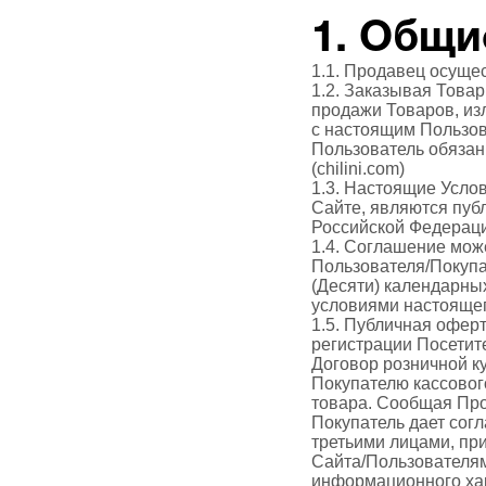
1. Общи
1.1. Продавец осущес
1.2. Заказывая Това
продажи Товаров, из
с настоящим Пользов
Пользователь обязан 
(chilini.com)
1.3. Настоящие Усло
Сайте, являются публ
Российской Федерац
1.4. Соглашение мож
Пользователя/Покупа
(Десяти) календарны
условиями настояще
1.5. Публичная офер
регистрации Посетит
Договор розничной к
Покупателю кассовог
товара. Сообщая Про
Покупатель дает сог
третьими лицами, пр
Сайта/Пользователям
информационного ха