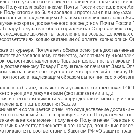
ичного от указанного в описи отправления, производственн
нию Получателя работниками Почты России составляется Ак
ли Получателем не были заявлены претензии в вышеуказанн
 полностью и надлежащим образом исполнившим свою обяз
случае возврата доставленного посредством Почты России Т
к Товару Получатель обязан приложить к Отправлению, со
 следующие документы: заявление на возврат денежных с
есоответствиях; копию квитанции об оплате; копию описи О
каза от курьера, Получатель обязан осмотреть доставленны
тветствие заявленному количеству, ассортименту и комплек
ок годности доставленного Товара и целостность упаковки. 
й к доставленному Товару Получатель оплачивает Заказ. Оп
ом заказа свидетельствует о том, что претензий к Товару 
 полностью и надлежащим образом выполнил свою обязанн
ленный на Сайте, по качеству и упаковке соответствует ГОСТ
ветствующими документами (сертификатами и т.д.)
время и при необходимости маршрут доставки, можно у мене
ателем для подтверждения Заказа.
онимает и соглашается с тем, что осуществление доставки 
ся неотъемлемой частью приобретаемого Покупателем Тов
заканчивается в момент получения Получателем Товара и
тензии к качеству приобретенного Товара, возникшие после
матриваются в соответствии с Законом РФ «О защите прав 