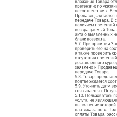
вложение Товара отл
претензии) по указа
несоответствиях. Ес
Продавец считается
передаче Товара. В 
наличием претензий 
возвращаемый Товар,
акта о выявленных н
бланк возврата.
5.7. При принятии За
проверить его на соо
а также проверить ср
отсутствия претензи
доставленного курьер
заявлено и Продавец
передаче Товара.
5.8. Товар, представ
подтверждается соот
5.9. Уточнить дату, 
связывается с Покуп
5.10. Пользователь п
услуга, не являющая
выполнение которой 
платежа за него. Пре
оплаты Товара, расс