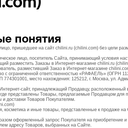
ni.com)
ые понятия
ицо, пришедшее на сайт chilini.ru (chilini.com) без цели р
ческое лицо, посетитель Сайта, принимающий условия на
й разместить Заказы в Интернет-магазине chilini.ru (chilin
атель, разместивший Заказ в Интернет-магазине chilini.c
о с ограниченной ответственностью «РАФАЕЛЬ» (ОГРН 11
 774301001, место нахождения: 125212, г. Москва, ул. Ад
Интернет-сайт, принадлежащий Продавцу, расположенный в
m, где представлены Товары, предлагаемые Продавцом для 
ы и доставки Товаров Покупателям.
ini.com)
 косметика и иные товары, представленные к продаже на
азом оформленный запрос Покупателя на приобретение и 
лем адресу Товаров, выбранных на Сайте.