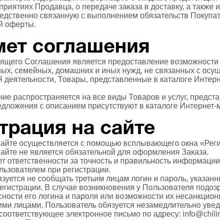
приятиях Продавца, о передаче заказа в доставку, а также 
дственно связанную с выполнением обязательств Покупат
й оферты.
мет соглашения
оящего Соглашения является предоставление возможности
ных, семейных, домашних и иных нужд, не связанных с ос
 деятельности, Товары, представленные в каталоге Интерн
ние распространяется на все виды Товаров и услуг, предст
едложения с описанием присутствуют в каталоге Интернет-
страция на сайте
 Сайте осуществляется с помощью всплывающего окна «Рег
Сайте не является обязательной для оформления Заказа.
ет ответственности за точность и правильность информации
ьзователем при регистрации.
язуется не сообщать третьим лицам логин и пароль, указан
егистрации. В случае возникновения у Пользователя подоз
сности его логина и пароля или возможности их несанкцио
ими лицами, Пользователь обязуется незамедлительно увед
соответствующее электронное письмо по адресу:
info@chili