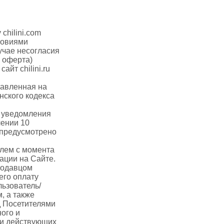
chilini.com
ловиями
учае несогласия
 оферта)
йт chilini.ru
тавленная на
нского кодекса
з уведомления
чении 10
 предусмотрено
елем с момента
ации на Сайте.
родавцом
его оплату
льзователь/
, а также
д Посетителями
ого и
 и действующих