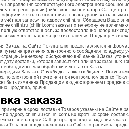
ем направления соответствующего электронного сообщения 
лем при регистрации (либо звонком оператора Call-центра 
я оформляется в соответствии с процедурами, указанными 
а учётная запись» по адресу chilini.ru. Обращаем Ваше вни
не chilini.ru (chilini.com) заказы по телефону не принимаю
т полную ответственность за предоставление неверных све
невозможность надлежащего исполнения Продавцом своих 
ия Заказа на Сайте Покупателю предоставляется информа
а путем направления электронного сообщения по адресу, у
истрации. Менеджер, обслуживающий данный Заказ, уточня
т дату доставки, которая зависит от наличия заказанных Т
 необходимого для обработки и доставки Заказа.
 передачи Заказа в Службу доставки сообщается Покупате
, по электронной почте или при контрольном звонке Покуп
ет быть изменена Продавцом в одностороннем порядке в с
нию Продавца, причин.
авка заказа
е примерные сроки доставки Товаров указаны на Сайте в ра
по адресу chilini.ru (chilini.com). Конкретные сроки доставк
елем с оператором Call-центра при подтверждении заказа.
тавки Товаров, представленных на Сайте, ограничена преде