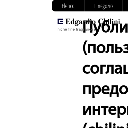
Elenco
Il negozio
Публи
niche fine fragrances
(поль
согла
предо
интерн