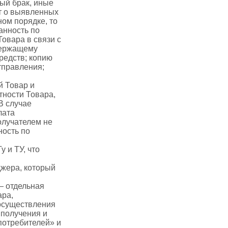
ый брак, иные
т о выявленных
ом порядке, то
анность по
овара в связи с
держащему
редств; копию
тправления;
й Товар и
тности Товара,
В случае
лата
Получателем не
ость по
у и ТУ, что
джера, который
— отдельная
ара,
 осуществления
 получения и
потребителей» и