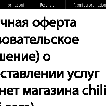
Informazioni
Recensioni
Aromi su ordinazio
чная оферта
зовательское
шение) о
ставлении услуг
ет магазина chili