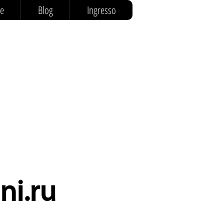
< Назад
Вперед >
ne
Blog
Ingresso
ni.ru