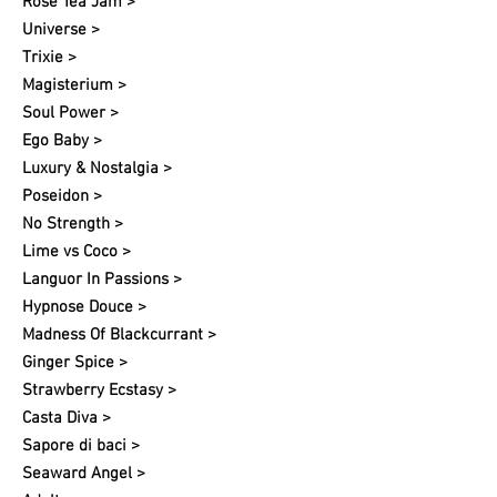
Rose Tea Jam >
Universe >
Trixie >
Magisterium >
Soul Power >
Ego Baby >
Luxury & Nostalgia >
Poseidon >
No Strength >
Lime vs Coco >
Languor In Passions >
Hypnose Douce >
Madness Of Blackcurrant >
Ginger Spice >
Strawberry Ecstasy >
Casta Diva >
Sapore di baci >
Seaward Angel >