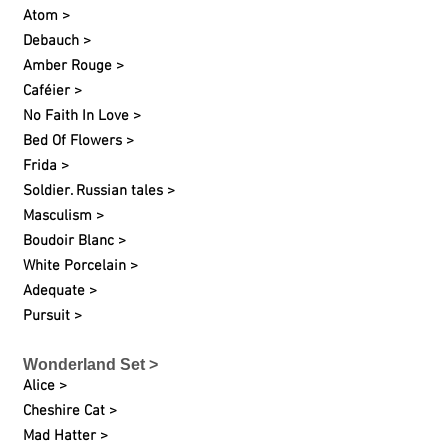
Atom >
Debauch >
Amber Rouge >
Caféier >
No Faith In Love >
Bed Of Flowers >
Frida >
Soldier. Russian tales >
Masculism >
Boudoir Blanc >
White Porcelain >
Adequate >
Pursuit >
Wonderland Set >
Alice >
Cheshire Cat >
Mad Hatter >