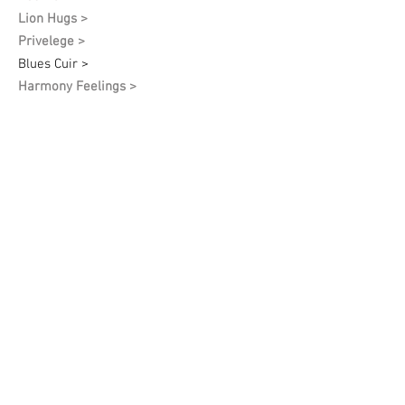
Lion Hugs >
Privelege >
Blues Cuir >
Harmony Feelings >
Mars >
I See You >
Angel Of Spring >
White Grapes >
Vintage >
Anna Poyda >
Cyril Sozonov >
Архив (сняты с производства)
Khamsa >
Different People >
Neroli Protect >
Black >