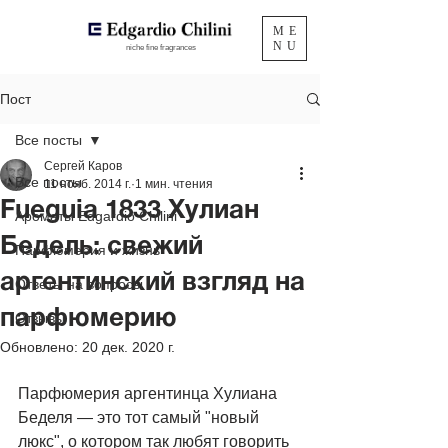
ME
NU
niche fine fragrances
Пост
Все посты
Сергей Каров
Все посты
11 нояб. 2014 г.
1 мин. чтения
Fueguia 1833 Хулиан
Ароматы Edgardio Chilini
Бедель: свежий
Парфюмерия и жизнь
аргентинский взгляд на
Ответы на вопросы
парфюмерию
Отзывы
Обновлено:
20 дек. 2020 г.
Парфюмерия аргентинца Хулиана 
Беделя — это тот самый "новый 
люкс", о котором так любят говорить 