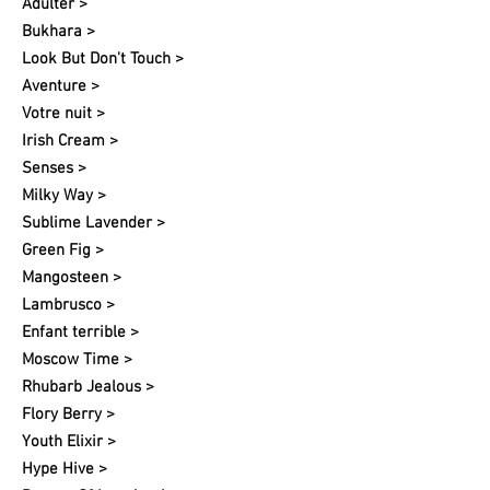
Adulter >
Bukhara >
Look But Don't Touch >
Aventure >
Votre nuit​ >
Irish Cream >
Senses >
Milky Way >
Sublime Lavender >
Green Fig >
Mangosteen >
Lambrusco >
Enfant terrible >
Moscow Time >
Rhubarb Jealous >
Flory Berry >
Youth Elixir >
Hype Hive >