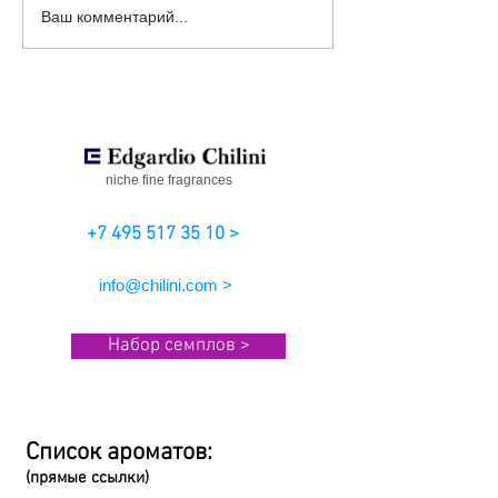
Нишевые И
Нишевые аром
Ваш комментарий...
Персональные
Edgardio Chilin
Ароматы На Заказ
niche fine fragrances
+7 495 517 35 10 >
info@chilini.com >
Набор семплов >
Список ароматов:
(прямые ссылки)