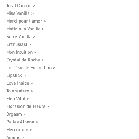
Total Control >
Miss Vanilla >
Merci pour l'amor >
Matin à la Vanilla >
Soire Vanilla >
Enthusiast >
Mon Intuition >
Crystal de Roche >
Le Désir de Formation​ >
Lipstick >
Love Inside >
Tolerantum >
Elen Vital >
Florasion de Fleurs >
Orgasm >
Pallas Athena >
Mercurium >
Adamo >